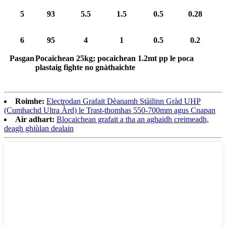
5
93
5.5
1.5
0.5
0.28
6
95
4
1
0.5
0.2
Pasgan
Pocaichean 25kg; pocaichean 1.2mt pp le poca
plastaig fighte no gnàthaichte
Roimhe:
Electrodan Grafait Dèanamh Stàilinn Gràd UHP
(Cumhachd Ultra Àrd) le Trast-thomhas 550-700mm agus Cnapan
Air adhart:
Blocaichean grafait a tha an aghaidh creimeadh,
deagh ghiùlan dealain