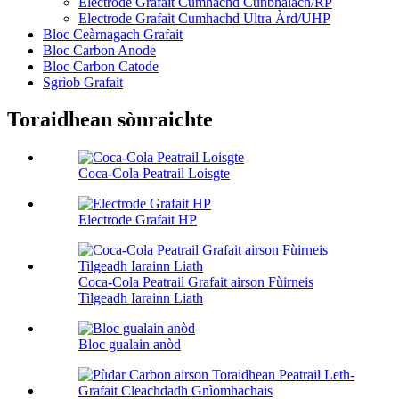
Electrode Grafait Cumhachd Cunbhalach/RP
Electrode Grafait Cumhachd Ultra Àrd/UHP
Bloc Ceàrnagach Grafait
Bloc Carbon Anode
Bloc Carbon Catode
Sgrìob Grafait
Toraidhean sònraichte
Coca-Cola Peatrail Loisgte
Electrode Grafait HP
Coca-Cola Peatrail Grafait airson Fùirneis
Tilgeadh Iarainn Liath
Bloc gualain anòd