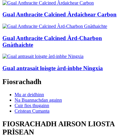
Gual Anthracite Calcined Àrdaichear Carbon
Gual Anthracite Calcined Àrd-Charbon
Gnàthaichte
Gual antrasait loisgte àrd-inbhe Ningxia
Fiosrachadh
Mu ar deidhinn
Na Buannachdan againn
Cuir fios thugainn
Ceistean Cumanta
FIOSRACHADH AIRSON LIOSTA
PRÌSEAN