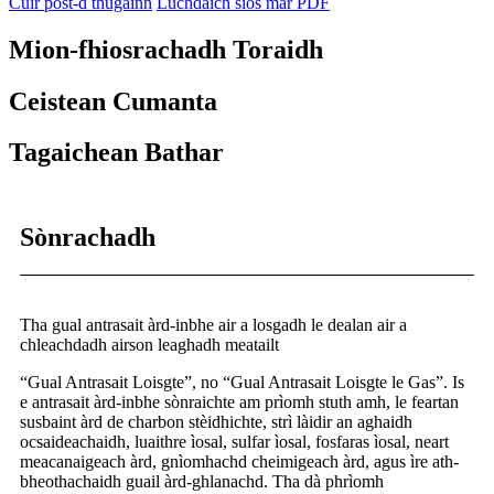
Cuir post-d thugainn
Luchdaich sìos mar PDF
Mion-fhiosrachadh Toraidh
Ceistean Cumanta
Tagaichean Bathar
Sònrachadh
Tha gual antrasait àrd-inbhe air a losgadh le dealan air a
chleachdadh airson leaghadh meatailt
“Gual Antrasait Loisgte”, no “Gual Antrasait Loisgte le Gas”. Is
e antrasait àrd-inbhe sònraichte am prìomh stuth amh, le feartan
susbaint àrd de charbon stèidhichte, strì làidir an aghaidh
ocsaideachaidh, luaithre ìosal, sulfar ìosal, fosfaras ìosal, neart
meacanaigeach àrd, gnìomhachd cheimigeach àrd, agus ìre ath-
bheothachaidh guail àrd-ghlanachd. Tha dà phrìomh