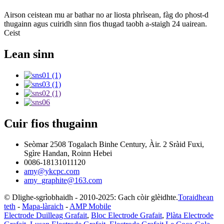
Airson ceistean mu ar bathar no ar liosta phrìsean, fàg do phost-d
thugainn agus cuiridh sinn fios thugad taobh a-staigh 24 uairean.
Ceist
Lean sinn
Cuir fios thugainn
Seòmar 2508 Togalach Binhe Century, Àir. 2 Sràid Fuxi,
Sgìre Handan, Roinn Hebei
0086-18131011120
amy@ykcpc.com
amy_graphite@163.com
© Dlighe-sgrìobhaidh - 2010-2025: Gach còir glèidhte.
Toraidhean
teth
-
Mapa-làraich
-
AMP Mobile
Electrode Duilleag Grafait
,
Bloc Electrode Grafait
,
Plàta Electrode