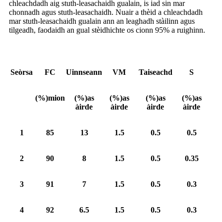
chleachdadh aig stuth-leasachaidh gualain, is iad sin mar
chonnadh agus stuth-leasachaidh. Nuair a thèid a chleachdadh
mar stuth-leasachaidh gualain ann an leaghadh stàilinn agus
tilgeadh, faodaidh an gual stèidhichte os cionn 95% a ruighinn.
Seòrsa
FC
Uinnseann
VM
Taiseachd
S
(%)mion
(%)as
(%)as
(%)as
(%)as
àirde
àirde
àirde
àirde
1
85
13
1.5
0.5
0.5
2
90
8
1.5
0.5
0.35
3
91
7
1.5
0.5
0.3
4
92
6.5
1.5
0.5
0.3