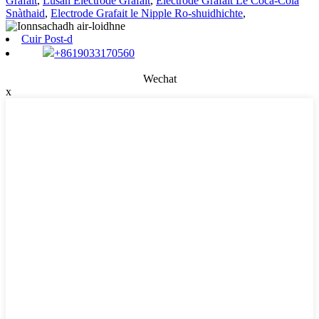
Grafait
,
Lusan Electrode Grafait
,
Electrode Grafait Le Coca-Cola
Snàthaid
,
Electrode Grafait le Nipple Ro-shuidhichte
,
Cuir Post-d
+8619033170560
Wechat
x