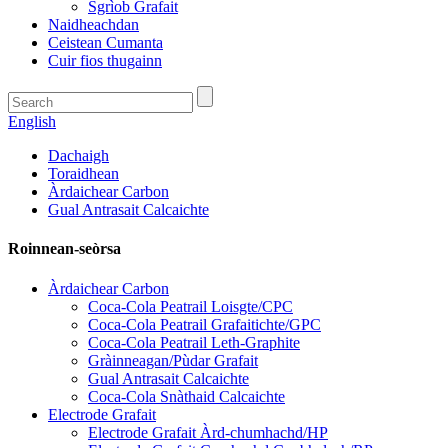
Sgrìob Grafait
Naidheachdan
Ceistean Cumanta
Cuir fios thugainn
English
Dachaigh
Toraidhean
Àrdaichear Carbon
Gual Antrasait Calcaichte
Roinnean-seòrsa
Àrdaichear Carbon
Coca-Cola Peatrail Loisgte/CPC
Coca-Cola Peatrail Grafaitichte/GPC
Coca-Cola Peatrail Leth-Graphite
Gràinneagan/Pùdar Grafait
Gual Antrasait Calcaichte
Coca-Cola Snàthaid Calcaichte
Electrode Grafait
Electrode Grafait Àrd-chumhachd/HP