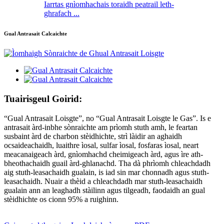
Iarrtas gnìomhachais toraidh peatrail leth-
ghrafach ...
Gual Antrasait Calcaichte
Tuairisgeul Goirid:
“Gual Antrasait Loisgte”, no “Gual Antrasait Loisgte le Gas”. Is e
antrasait àrd-inbhe sònraichte am prìomh stuth amh, le feartan
susbaint àrd de charbon stèidhichte, strì làidir an aghaidh
ocsaideachaidh, luaithre ìosal, sulfar ìosal, fosfaras ìosal, neart
meacanaigeach àrd, gnìomhachd cheimigeach àrd, agus ìre ath-
bheothachaidh guail àrd-ghlanachd. Tha dà phrìomh chleachdadh
aig stuth-leasachaidh gualain, is iad sin mar chonnadh agus stuth-
leasachaidh. Nuair a thèid a chleachdadh mar stuth-leasachaidh
gualain ann an leaghadh stàilinn agus tilgeadh, faodaidh an gual
stèidhichte os cionn 95% a ruighinn.