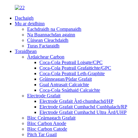
Dachaigh
Mu ar deidhinn
Eachdraidh na Companaidh
Na Buannachdan againn
Cùisean Cleachdaidh
Turas Factaraidh
Toraidhean
Àrdaichear Carbon
Coca-Cola Peatrail Loisgte/CPC
Coca-Cola Peatrail Grafaitichte/GPC
Coca-Cola Peatrail Leth-Graphite
Gràinneagan/Pùdar Grafait
Gual Antrasait Calcaichte
Coca-Cola Snàthaid Calcaichte
Electrode Grafait
Electrode Grafait Àrd-chumhachd/HP
Electrode Grafait Cumhachd Cunbhalach/RP
Electrode Grafait Cumhachd Ultra Àrd/UHP
Bloc Ceàrnagach Grafait
Bloc Carbon Anode
Bloc Carbon Catode
Pitch Tar Guail