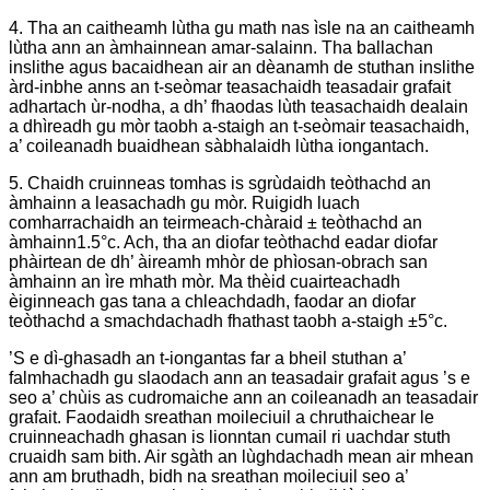
4. Tha an caitheamh lùtha gu math nas ìsle na an caitheamh
lùtha ann an àmhainnean amar-salainn. Tha ballachan
inslithe agus bacaidhean air an dèanamh de stuthan inslithe
àrd-inbhe anns an t-seòmar teasachaidh teasadair grafait
adhartach ùr-nodha, a dh’ fhaodas lùth teasachaidh dealain
a dhìreadh gu mòr taobh a-staigh an t-seòmair teasachaidh,
a’ coileanadh buaidhean sàbhalaidh lùtha iongantach.
5. Chaidh cruinneas tomhas is sgrùdaidh teòthachd an
àmhainn a leasachadh gu mòr. Ruigidh luach
comharrachaidh an teirmeach-chàraid ± teòthachd an
àmhainn
1.5°c. Ach, tha an diofar teòthachd eadar diofar
phàirtean de dh’ àireamh mhòr de phìosan-obrach san
àmhainn an ìre mhath mòr. Ma thèid cuairteachadh
èiginneach gas tana a chleachdadh, faodar an diofar
teòthachd a smachdachadh fhathast taobh a-staigh ±5°c.
’S e dì-ghasadh an t-iongantas far a bheil stuthan a’
falmhachadh gu slaodach ann an teasadair grafait agus ’s e
seo a’ chùis as cudromaiche ann an coileanadh an teasadair
grafait. Faodaidh sreathan moileciuil a chruthaichear le
cruinneachadh ghasan is lionntan cumail ri uachdar stuth
cruaidh sam bith. Air sgàth an lùghdachadh mean air mhean
ann am bruthadh, bidh na sreathan moileciuil seo a’