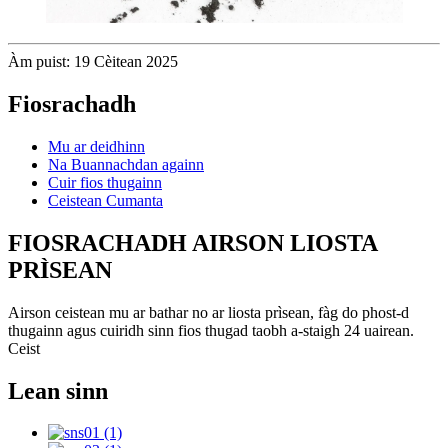
Àm puist: 19 Cèitean 2025
Fiosrachadh
Mu ar deidhinn
Na Buannachdan againn
Cuir fios thugainn
Ceistean Cumanta
FIOSRACHADH AIRSON LIOSTA
PRÌSEAN
Airson ceistean mu ar bathar no ar liosta prìsean, fàg do phost-d
thugainn agus cuiridh sinn fios thugad taobh a-staigh 24 uairean.
Ceist
Lean sinn