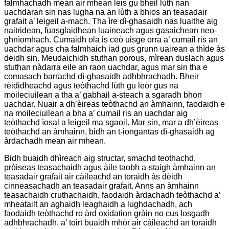
falmhachadh mean air mhean leis gu bheil lùth nan
uachdaran sin nas lugha na an lùth a bhios an teasadair
grafait a’ leigeil a-mach. Tha ìre dì-ghasaidh nas luaithe aig
naitridean, fuasglaidhean luaineach agus gasaichean neo-
ghnìomhach. Cumaidh ola is ceò uisge orra a’ cumail ris an
uachdar agus cha falmhaich iad gus grunn uairean a thìde às
deidh sin. Meudaichidh stuthan porous, mìrean duslach agus
stuthan nàdarra eile an raon uachdar, agus mar sin tha e
comasach barrachd dì-ghasaidh adhbhrachadh. Bheir
rèididheachd agus teòthachd lùth gu leòr gus na
moileciuilean a tha a’ gabhail a-steach a sgaradh bhon
uachdar. Nuair a dh’èireas teòthachd an àmhainn, faodaidh e
na moileciuilean a bha a’ cumail ris an uachdar aig
teòthachd ìosal a leigeil ma sgaoil. Mar sin, mar a dh’èireas
teòthachd an àmhainn, bidh an t-iongantas dì-ghasaidh ag
àrdachadh mean air mhean.
Bidh buaidh dhìreach aig structar, smachd teothachd,
pròiseas teasachaidh agus àile taobh a-staigh àmhainn an
teasadair grafait air càileachd an toraidh às dèidh
cinneasachadh an teasadair grafait. Anns an àmhainn
teasachaidh cruthachaidh, faodaidh àrdachadh teòthachd a’
mheatailt an aghaidh leaghaidh a lughdachadh, ach
faodaidh teòthachd ro àrd oxidation gràin no cus losgadh
adhbhrachadh, a’ toirt buaidh mhòr air càileachd an toraidh