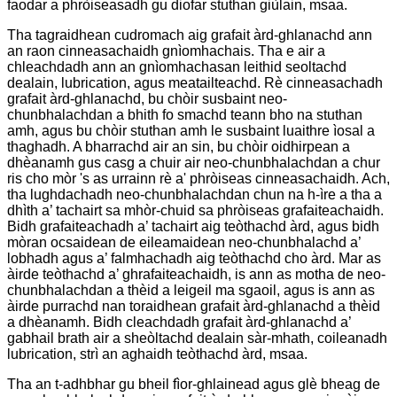
faodar a phròiseasadh gu diofar stuthan giùlain, msaa.
Tha tagraidhean cudromach aig grafait àrd-ghlanachd ann
an raon cinneasachaidh gnìomhachais. Tha e air a
chleachdadh ann an gnìomhachasan leithid seoltachd
dealain, lubrication, agus meatailteachd. Rè cinneasachadh
grafait àrd-ghlanachd, bu chòir susbaint neo-
chunbhalachdan a bhith fo smachd teann bho na stuthan
amh, agus bu chòir stuthan amh le susbaint luaithre ìosal a
thaghadh. A bharrachd air an sin, bu chòir oidhirpean a
dhèanamh gus casg a chuir air neo-chunbhalachdan a chur
ris cho mòr 's as urrainn rè a' phròiseas cinneasachaidh. Ach,
tha lughdachadh neo-chunbhalachdan chun na h-ìre a tha a
dhìth a’ tachairt sa mhòr-chuid sa phròiseas grafaiteachaidh.
Bidh grafaiteachadh a’ tachairt aig teòthachd àrd, agus bidh
mòran ocsaidean de eileamaidean neo-chunbhalachd a’
lobhadh agus a’ falmhachadh aig teòthachd cho àrd. Mar as
àirde teòthachd a’ ghrafaiteachaidh, is ann as motha de neo-
chunbhalachdan a thèid a leigeil ma sgaoil, agus is ann as
àirde purrachd nan toraidhean grafait àrd-ghlanachd a thèid
a dhèanamh. Bidh cleachdadh grafait àrd-ghlanachd a’
gabhail brath air a sheòltachd dealain sàr-mhath, coileanadh
lubrication, strì an aghaidh teòthachd àrd, msaa.
Tha an t-adhbhar gu bheil fìor-ghlainead agus glè bheag de