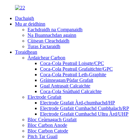
Dachaigh
Mu ar deidhinn
Eachdraidh na Companaidh
Na Buannachdan againn
Cùisean Cleachdaidh
Turas Factaraidh
Toraidhean
Àrdaichear Carbon
Coca-Cola Peatrail Loisgte/CPC
Coca-Cola Peatrail Grafaitichte/GPC
Coca-Cola Peatrail Leth-Graphite
Gràinneagan/Pùdar Grafait
Gual Antrasait Calcaichte
Coca-Cola Snàthaid Calcaichte
Electrode Grafait
Electrode Grafait Àrd-chumhachd/HP
Electrode Grafait Cumhachd Cunbhalach/RP
Electrode Grafait Cumhachd Ultra Àrd/UHP
Bloc Ceàrnagach Grafait
Bloc Carbon Anode
Bloc Carbon Catode
Pitch Tar Guail