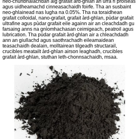
neo-chunbhalachdan aig grafait àrd-ghlan an urra ri pròiseas
agus uidheamachd cinneasachaidh foirfe. Tha an susbaint
neo-ghlainead nas lugha na 0.05%. Tha na toraidhean
grafait colloidal, nano-grafait, grafait àrd-ghlan, pùdar grafait
ultrafine agus pùdar grafait eile againn air an cleachdadh gu
farsaing anns na gnìomhachasan ceimigeach, peatroil agus
lubrication. Tha pùdar grafait àrd-ghlan air a chleachdadh
ann an giullachd agus saothrachadh eileamaidean
teasachaidh dealain, molltairean tilgeadh structarail,
crucibles meatailt àrd-ghlan airson leaghadh, crucibles
grafait àrd-ghlan, stuthan leth-chonnsachaidh, msaa.