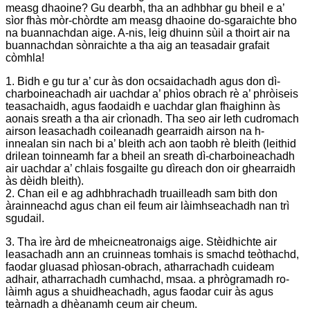
measg dhaoine? Gu dearbh, tha an adhbhar gu bheil e a’
sìor fhàs mòr-chòrdte am measg dhaoine do-sgaraichte bho
na buannachdan aige. A-nis, leig dhuinn sùil a thoirt air na
buannachdan sònraichte a tha aig an teasadair grafait
còmhla!
1. Bidh e gu tur a’ cur às don ocsaidachadh agus don dì-
charboineachadh air uachdar a’ phìos obrach rè a’ phròiseis
teasachaidh, agus faodaidh e uachdar glan fhaighinn às
aonais sreath a tha air crìonadh. Tha seo air leth cudromach
airson leasachadh coileanadh gearraidh airson na h-
innealan sin nach bi a’ bleith ach aon taobh rè bleith (leithid
drilean toinneamh far a bheil an sreath dì-charboineachadh
air uachdar a’ chlais fosgailte gu dìreach don oir ghearraidh
às dèidh bleith).
2. Chan eil e ag adhbhrachadh truailleadh sam bith don
àrainneachd agus chan eil feum air làimhseachadh nan trì
sgudail.
3. Tha ìre àrd de mheicneatronaigs aige. Stèidhichte air
leasachadh ann an cruinneas tomhais is smachd teòthachd,
faodar gluasad phìosan-obrach, atharrachadh cuideam
adhair, atharrachadh cumhachd, msaa. a phrògramadh ro-
làimh agus a shuidheachadh, agus faodar cuir às agus
teàrnadh a dhèanamh ceum air cheum.