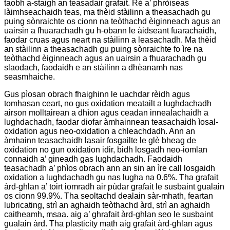
taobh a-staigh an teasadair grafait. Rè a’ phròiseas
làimhseachaidh teas, ma thèid stàilinn a theasachadh gu
puing sònraichte os cionn na teòthachd èiginneach agus an
uairsin a fhuarachadh gu h-obann le àidseant fuarachaidh,
faodar cruas agus neart na stàilinn a leasachadh. Ma thèid
an stàilinn a theasachadh gu puing sònraichte fo ìre na
teòthachd èiginneach agus an uairsin a fhuarachadh gu
slaodach, faodaidh e an stàilinn a dhèanamh nas
seasmhaiche.
Gus pìosan obrach fhaighinn le uachdar rèidh agus
tomhasan ceart, no gus oxidation meatailt a lughdachadh
airson molltairean a dhìon agus ceadan innealachaidh a
lughdachadh, faodar diofar àmhainnean teasachaidh ìosal-
oxidation agus neo-oxidation a chleachdadh. Ann an
àmhainn teasachaidh lasair fosgailte le glè bheag de
oxidation no gun oxidation idir, bidh losgadh neo-iomlan
connaidh a’ gineadh gas lughdachadh. Faodaidh
teasachadh a’ phìos obrach ann an sin an ìre call losgaidh
oxidation a lughdachadh gu nas lugha na 0.6%. Tha grafait
àrd-ghlan a’ toirt iomradh air pùdar grafait le susbaint gualain
os cionn 99.9%. Tha seoltachd dealain sàr-mhath, feartan
lubricating, strì an aghaidh teòthachd àrd, strì an aghaidh
caitheamh, msaa. aig a’ ghrafait àrd-ghlan seo le susbaint
gualain àrd. Tha plasticity math aig grafait àrd-ghlan agus