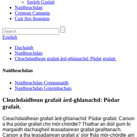
Sgrìob Grafait
Naidheachdan
Ceistean Cumanta
Cuir fios thugainn
English
Dachaigh
Naidheachdan
Cleachdaidhean grafait àrd-ghlanachd: Pùdar grafait.
Naidheachdan
Naidheachdan Companaidh
Naidheachdan Gnìomhachais
Cleachdaidhean grafait àrd-ghlanachd: Pùdar
grafait.
Cleachdaidhean grafait àrd-ghlanachd: Pùdar grafait. Carson
a tha pùdar grafait cho mòr-chòrdte? Thathar an dùil gum bi
margaidh dachaigheil teasadairean grafait gealltanach.
Carson a tha teasadairean grafait a’ sìor fhàs mòr-chòrdte am