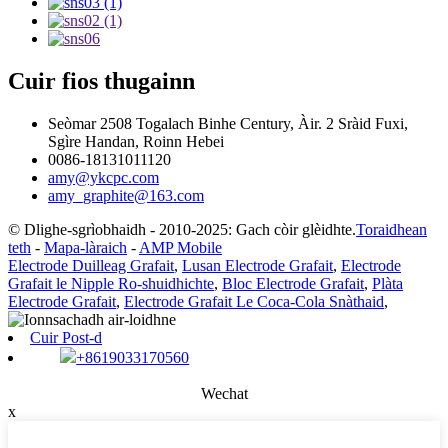
Cuir fios thugainn
Seòmar 2508 Togalach Binhe Century, Àir. 2 Sràid Fuxi,
Sgìre Handan, Roinn Hebei
0086-18131011120
amy@ykcpc.com
amy_graphite@163.com
© Dlighe-sgrìobhaidh - 2010-2025: Gach còir glèidhte.
Toraidhean
teth
-
Mapa-làraich
-
AMP Mobile
Electrode Duilleag Grafait
,
Lusan Electrode Grafait
,
Electrode
Grafait le Nipple Ro-shuidhichte
,
Bloc Electrode Grafait
,
Plàta
Electrode Grafait
,
Electrode Grafait Le Coca-Cola Snàthaid
,
Cuir Post-d
+8619033170560
Wechat
x