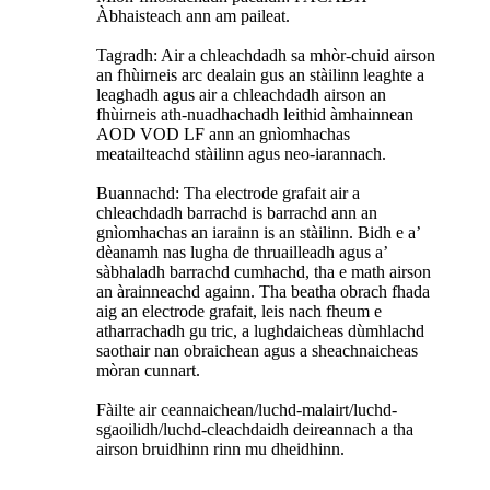
Àbhaisteach ann am paileat.
Tagradh: Air a chleachdadh sa mhòr-chuid airson
an fhùirneis arc dealain gus an stàilinn leaghte a
leaghadh agus air a chleachdadh airson an
fhùirneis ath-nuadhachadh leithid àmhainnean
AOD VOD LF ann an gnìomhachas
meatailteachd stàilinn agus neo-iarannach.
Buannachd: Tha electrode grafait air a
chleachdadh barrachd is barrachd ann an
gnìomhachas an iarainn is an stàilinn. Bidh e a’
dèanamh nas lugha de thruailleadh agus a’
sàbhaladh barrachd cumhachd, tha e math airson
an àrainneachd againn. Tha beatha obrach fhada
aig an electrode grafait, leis nach fheum e
atharrachadh gu tric, a lughdaicheas dùmhlachd
saothair nan obraichean agus a sheachnaicheas
mòran cunnart.
Fàilte air ceannaichean/luchd-malairt/luchd-
sgaoilidh/luchd-cleachdaidh deireannach a tha
airson bruidhinn rinn mu dheidhinn.