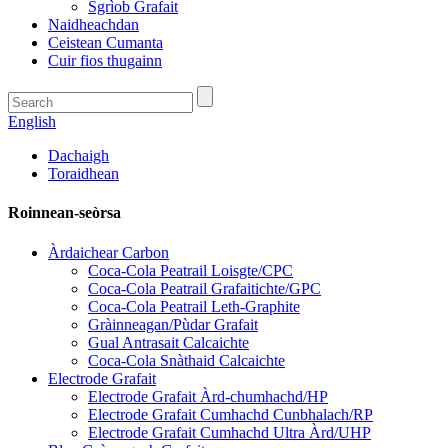
Sgrìob Grafait
Naidheachdan
Ceistean Cumanta
Cuir fios thugainn
English
Dachaigh
Toraidhean
Roinnean-seòrsa
Àrdaichear Carbon
Coca-Cola Peatrail Loisgte/CPC
Coca-Cola Peatrail Grafaitichte/GPC
Coca-Cola Peatrail Leth-Graphite
Gràinneagan/Pùdar Grafait
Gual Antrasait Calcaichte
Coca-Cola Snàthaid Calcaichte
Electrode Grafait
Electrode Grafait Àrd-chumhachd/HP
Electrode Grafait Cumhachd Cunbhalach/RP
Electrode Grafait Cumhachd Ultra Àrd/UHP