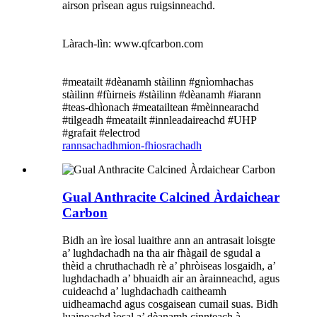
airson prìsean agus ruigsinneachd.
Làrach-lìn: www.qfcarbon.com
#meatailt #dèanamh stàilinn #gnìomhachas
stàilinn #fùirneis #stàilinn #dèanamh #iarann ​​
#teas-dhìonach #meatailtean #mèinnearachd
#tilgeadh #meatailt #innleadaireachd #UHP
#grafait #electrod
rannsachadh
mion-fhiosrachadh
Gual Anthracite Calcined Àrdaichear
Carbon
Bidh an ìre ìosal luaithre ann an antrasait loisgte
a’ lughdachadh na tha air fhàgail de sgudal a
thèid a chruthachadh rè a’ phròiseas losgaidh, a’
lughdachadh a’ bhuaidh air an àrainneachd, agus
cuideachd a’ lughdachadh caitheamh
uidheamachd agus cosgaisean cumail suas. Bidh
luaineachd ìosal a’ dèanamh cinnteach à