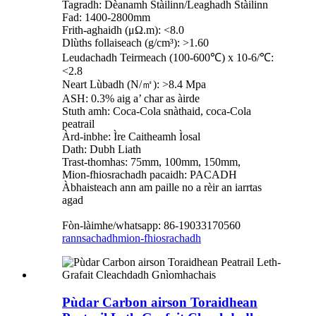
Tagradh: Dèanamh Stàilinn/Leaghadh Stàilinn
Fad: 1400-2800mm
Frith-aghaidh (μΩ.m): <8.0
Dlùths follaiseach (g/cm³): >1.60
Leudachadh Teirmeach (100-600℃) x 10-6/℃:
<2.8
Neart Lùbadh (N/㎡): >8.4 Mpa
ASH: 0.3% aig a’ char as àirde
Stuth amh: Coca-Cola snàthaid, coca-Cola
peatrail
Àrd-inbhe: Ìre Caitheamh Ìosal
Dath: Dubh Liath
Trast-thomhas: 75mm, 100mm, 150mm,
Mion-fhiosrachadh pacaidh: PACADH
Àbhaisteach ann am paille no a rèir an iarrtas
agad
Fòn-làimhe/whatsapp: 86-19033170560
rannsachadh
mion-fhiosrachadh
Pùdar Carbon airson Toraidhean