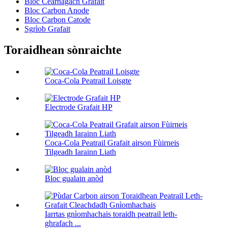
Bloc Ceàrnagach Grafait
Bloc Carbon Anode
Bloc Carbon Catode
Sgrìob Grafait
Toraidhean sònraichte
Coca-Cola Peatrail Loisgte
Electrode Grafait HP
Coca-Cola Peatrail Grafait airson Fùirneis
Tilgeadh Iarainn Liath
Bloc gualain anòd
Iarrtas gnìomhachais toraidh peatrail leth-
ghrafach ...