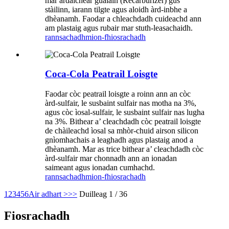
mar àrdaichear gualain (Recarburizer) gus
stàilinn, iarann ​​​​tilgte agus aloidh àrd-inbhe a
dhèanamh. Faodar a chleachdadh cuideachd ann
am plastaig agus rubair mar stuth-leasachaidh.
rannsachadh
mion-fhiosrachadh
Coca-Cola Peatrail Loisgte
Faodar còc peatrail loisgte a roinn ann an còc
àrd-sulfair, le susbaint sulfair nas motha na 3%,
agus còc ìosal-sulfair, le susbaint sulfair nas lugha
na 3%. Bithear a’ cleachdadh còc peatrail loisgte
de chàileachd ìosal sa mhòr-chuid airson silicon
gnìomhachais a leaghadh agus plastaig anod a
dhèanamh. Mar as trice bithear a’ cleachdadh còc
àrd-sulfair mar chonnadh ann an ionadan
saimeant agus ionadan cumhachd.
rannsachadh
mion-fhiosrachadh
1
2
3
4
5
6
Air adhart >
>>
Duilleag 1 / 36
Fiosrachadh