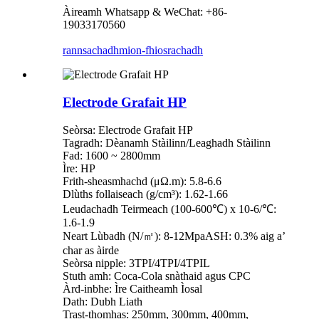
Àireamh Whatsapp & WeChat: +86-
19033170560
rannsachadh
mion-fhiosrachadh
Electrode Grafait HP
Seòrsa: Electrode Grafait HP
Tagradh: Dèanamh Stàilinn/Leaghadh Stàilinn
Fad: 1600 ~ 2800mm
Ìre: HP
Frith-sheasmhachd (μΩ.m): 5.8-6.6
Dlùths follaiseach (g/cm³): 1.62-1.66
Leudachadh Teirmeach (100-600℃) x 10-6/℃:
1.6-1.9
Neart Lùbadh (N/㎡): 8-12MpaASH: 0.3% aig a’
char as àirde
Seòrsa nipple: 3TPI/4TPI/4TPIL
Stuth amh: Coca-Cola snàthaid agus CPC
Àrd-inbhe: Ìre Caitheamh Ìosal
Dath: Dubh Liath
Trast-thomhas: 250mm, 300mm, 400mm,