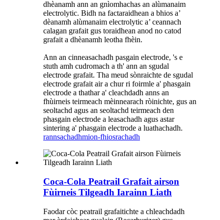
dhèanamh ann an gnìomhachas an alùmanaim
electrolytic. Bidh na factaraidhean a bhios a’
dèanamh alùmanaim electrolytic a’ ceannach
calagan grafait gus toraidhean anod no catod
grafait a dhèanamh leotha fhèin.
Ann an cinneasachadh pasgain electrode, 's e
stuth amh cudromach a th' ann an sgudal
electrode grafait. Tha meud sònraichte de sgudal
electrode grafait air a chur ri foirmle a' phasgain
electrode a thathar a' cleachdadh anns an
fhùirneis teirmeach mèinnearach ròinichte, gus an
seoltachd agus an seoltachd teirmeach den
phasgain electrode a leasachadh agus astar
sintering a' phasgain electrode a luathachadh.
rannsachadh
mion-fhiosrachadh
Coca-Cola Peatrail Grafait airson
Fùirneis Tilgeadh Iarainn Liath
Faodar còc peatrail grafaitichte a chleachdadh