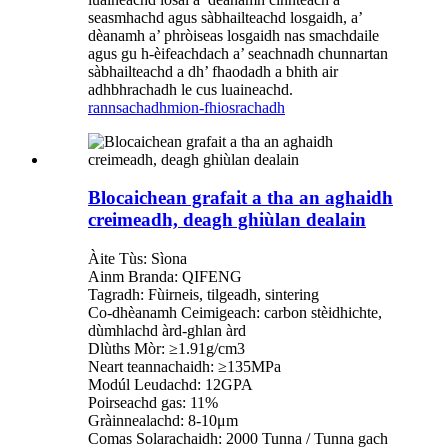
seasmhachd agus sàbhailteachd losgaidh, a’
dèanamh a’ phròiseas losgaidh nas smachdaile
agus gu h-èifeachdach a’ seachnadh chunnartan
sàbhailteachd a dh’ fhaodadh a bhith air
adhbhrachadh le cus luaineachd.
rannsachadh
mion-fhiosrachadh
Blocaichean grafait a tha an aghaidh
creimeadh, deagh ghiùlan dealain
Àite Tùs: Sìona
Ainm Branda: QIFENG
Tagradh: Fùirneis, tilgeadh, sintering
Co-dhèanamh Ceimigeach: carbon stèidhichte,
dùmhlachd àrd-ghlan àrd
Dlùths Mòr: ≥1.91g/cm3
Neart teannachaidh: ≥135MPa
Modúl Leudachd: 12GPA
Poirseachd gas: 11%
Gràinnealachd: 8-10μm
Comas Solarachaidh: 2000 Tunna / Tunna gach