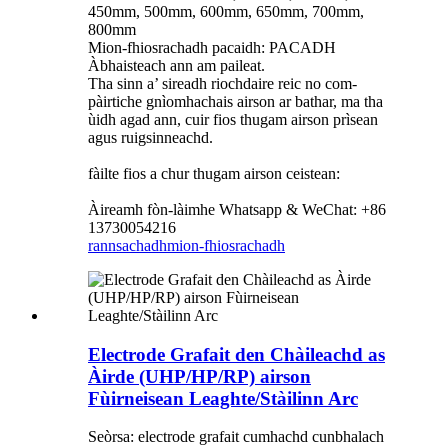
450mm, 500mm, 600mm, 650mm, 700mm,
800mm
Mion-fhiosrachadh pacaidh: PACADH
Àbhaisteach ann am paileat.
Tha sinn a’ sireadh riochdaire reic no com-
pàirtiche gnìomhachais airson ar bathar, ma tha
ùidh agad ann, cuir fios thugam airson prìsean
agus ruigsinneachd.
fàilte fios a chur thugam airson ceistean:
Àireamh fòn-làimhe Whatsapp & WeChat: +86
13730054216
rannsachadh
mion-fhiosrachadh
Electrode Grafait den Chàileachd as
Àirde (UHP/HP/RP) airson
Fùirneisean Leaghte/Stàilinn Arc
Seòrsa: electrode grafait cumhachd cunbhalach