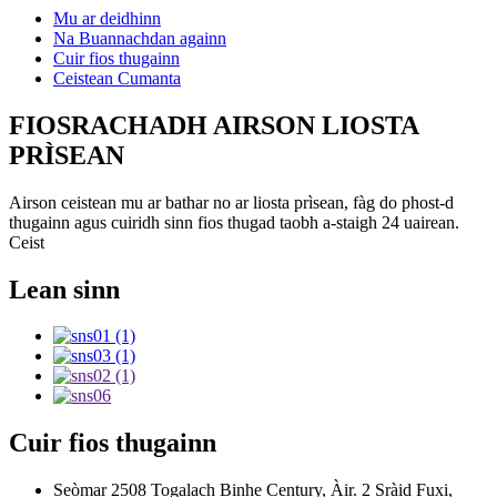
Mu ar deidhinn
Na Buannachdan againn
Cuir fios thugainn
Ceistean Cumanta
FIOSRACHADH AIRSON LIOSTA
PRÌSEAN
Airson ceistean mu ar bathar no ar liosta prìsean, fàg do phost-d
thugainn agus cuiridh sinn fios thugad taobh a-staigh 24 uairean.
Ceist
Lean sinn
Cuir fios thugainn
Seòmar 2508 Togalach Binhe Century, Àir. 2 Sràid Fuxi,