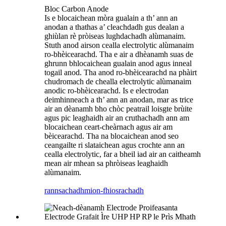
Bloc Carbon Anode
Is e blocaichean mòra gualain a th’ ann an
anodan a thathas a’ cleachdadh gus dealan a
ghiùlan rè pròiseas lughdachadh alùmanaim.
Stuth anod airson cealla electrolytic alùmanaim
ro-bhèicearachd. Tha e air a dhèanamh suas de
ghrunn bhlocaichean gualain anod agus inneal
togail anod. Tha anod ro-bhèicearachd na phàirt
chudromach de chealla electrolytic alùmanaim
anodic ro-bhèicearachd. Is e electrodan
deimhinneach a th’ ann an anodan, mar as trice
air an dèanamh bho chòc peatrail loisgte brùite
agus pic leaghaidh air an cruthachadh ann am
blocaichean ceart-cheàrnach agus air am
bèicearachd. Tha na blocaichean anod seo
ceangailte ri slataichean agus crochte ann an
cealla electrolytic, far a bheil iad air an caitheamh
mean air mhean sa phròiseas leaghaidh
alùmanaim.
rannsachadh
mion-fhiosrachadh