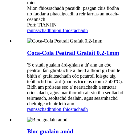
mìos
Mion-fhiosrachadh pacaidh: pasgan cùis fiodha
no faodar a phacaigeadh a rèir iarrtas an neach-
ceannach
Port: TIANJIN
rannsachadh
mion-fhiosrachadh
Coca-Cola Peatrail Grafait 0.2-1mm
'S e stuth gualain àrd-ghlan a th' ann an còc
peatroil làn-ghrafaichte a thèid a thoirt gu buil le
bhith a' grafaiteachadh còc peatroil loisgte aig
teòthachd fìor àrd (mar as trice os cionn 2500°C).
Bidh am pròiseas seo a' neartachadh a structar
criostalach, agus mar thoradh air sin tha seoltachd
teirmeach, seoltachd dealain, agus seasmhachd
cheimigeach air leth ann.
rannsachadh
mion-fhiosrachadh
Bloc gualain anòd