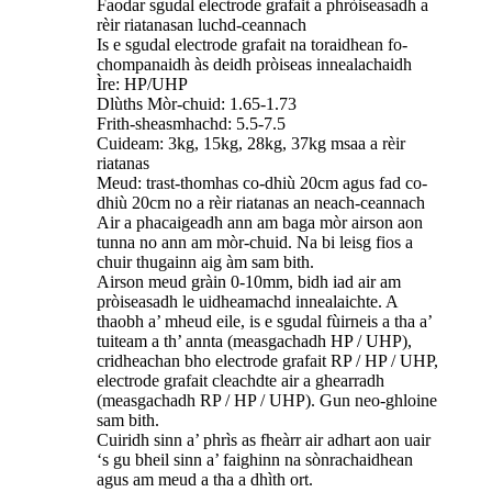
Faodar sgudal electrode grafait a phròiseasadh a
rèir riatanasan luchd-ceannach
Is e sgudal electrode grafait na toraidhean fo-
chompanaidh às deidh pròiseas innealachaidh
Ìre: HP/UHP
Dlùths Mòr-chuid: 1.65-1.73
Frith-sheasmhachd: 5.5-7.5
Cuideam: 3kg, 15kg, 28kg, 37kg msaa a rèir
riatanas
Meud: trast-thomhas co-dhiù 20cm agus fad co-
dhiù 20cm no a rèir riatanas an neach-ceannach
Air a phacaigeadh ann am baga mòr airson aon
tunna no ann am mòr-chuid. Na bi leisg fios a
chuir thugainn aig àm sam bith.
Airson meud gràin 0-10mm, bidh iad air am
pròiseasadh le uidheamachd innealaichte. A
thaobh a’ mheud eile, is e sgudal fùirneis a tha a’
tuiteam a th’ annta (measgachadh HP / UHP),
cridheachan bho electrode grafait RP / HP / UHP,
electrode grafait cleachdte air a ghearradh
(measgachadh RP / HP / UHP). Gun neo-ghloine
sam bith.
Cuiridh sinn a’ phrìs as fheàrr air adhart aon uair
‘s gu bheil sinn a’ faighinn na sònrachaidhean
agus am meud a tha a dhìth ort.