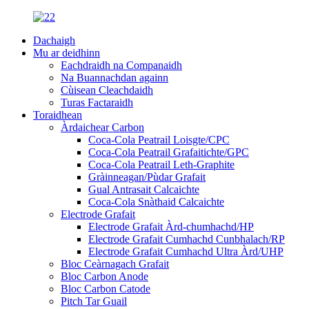
Dachaigh
Mu ar deidhinn
Eachdraidh na Companaidh
Na Buannachdan againn
Cùisean Cleachdaidh
Turas Factaraidh
Toraidhean
Àrdaichear Carbon
Coca-Cola Peatrail Loisgte/CPC
Coca-Cola Peatrail Grafaitichte/GPC
Coca-Cola Peatrail Leth-Graphite
Gràinneagan/Pùdar Grafait
Gual Antrasait Calcaichte
Coca-Cola Snàthaid Calcaichte
Electrode Grafait
Electrode Grafait Àrd-chumhachd/HP
Electrode Grafait Cumhachd Cunbhalach/RP
Electrode Grafait Cumhachd Ultra Àrd/UHP
Bloc Ceàrnagach Grafait
Bloc Carbon Anode
Bloc Carbon Catode
Pitch Tar Guail