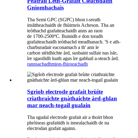
Peatrail Leth-Grafait Cleachdadh
Gnìomhachais
Tha Semi GPC (SGPC) bhon t-sreath
inslitheachaidh de fhùirneis Acheson. Tha an
teòthachd grafaiteachaidh anns an raon
de 1700-2500ºC. Buinidh e don toradh
grafaiteachaidh teòthachd meadhanach. 'S e ath-
charburadair eaconamach a th' ann le
carbon stèidhichte àrd, susbaint sulfair nas ìsle,
ìre sgaoilidh luath agus ìre gabhail a-steach àrd.
rannsachadh
mion-fhiosrachadh
Sgrìob electrode grafait brùite
criathraichte gnàthaichte àrd-ghlan
mar neach-togail gualain
Tha sgudal electrode grafait air a thoirt bhon
phròiseas grafaitidh is innealachaidh de na
electrodan grafait againn.