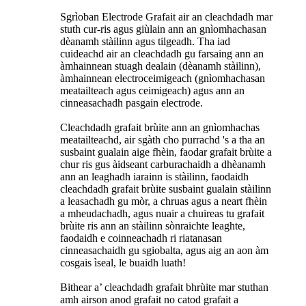
Sgrìoban Electrode Grafait air an cleachdadh mar
stuth cur-ris agus giùlain ann an gnìomhachasan
dèanamh stàilinn agus tilgeadh. Tha iad
cuideachd air an cleachdadh gu farsaing ann an
àmhainnean stuagh dealain (dèanamh stàilinn),
àmhainnean electroceimigeach (gnìomhachasan
meatailteach agus ceimigeach) agus ann an
cinneasachadh pasgain electrode.
Cleachdadh grafait brùite ann an gnìomhachas
meatailteachd, air sgàth cho purrachd 's a tha an
susbaint gualain aige fhèin, faodar grafait brùite a
chur ris gus àidseant carburachaidh a dhèanamh
ann an leaghadh iarainn is stàilinn, faodaidh
cleachdadh grafait brùite susbaint gualain stàilinn
a leasachadh gu mòr, a chruas agus a neart fhèin
a mheudachadh, agus nuair a chuireas tu grafait
brùite ris ann an stàilinn sònraichte leaghte,
faodaidh e coinneachadh ri riatanasan
cinneasachaidh gu sgiobalta, agus aig an aon àm
cosgais ìseal, le buaidh luath!
Bithear a’ cleachdadh grafait bhrùite mar stuthan
amh airson anod grafait no catod grafait a