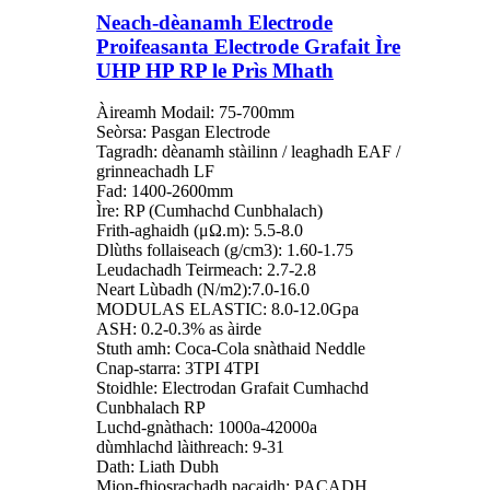
Neach-dèanamh Electrode
Proifeasanta Electrode Grafait Ìre
UHP HP RP le Prìs Mhath
Àireamh Modail: 75-700mm
Seòrsa: Pasgan Electrode
Tagradh: dèanamh stàilinn / leaghadh EAF /
grinneachadh LF
Fad: 1400-2600mm
Ìre: RP (Cumhachd Cunbhalach)
Frith-aghaidh (μΩ.m): 5.5-8.0
Dlùths follaiseach (g/cm3): 1.60-1.75
Leudachadh Teirmeach: 2.7-2.8
Neart Lùbadh (N/m2):7.0-16.0
MODULAS ELASTIC: 8.0-12.0Gpa
ASH: 0.2-0.3% as àirde
Stuth amh: Coca-Cola snàthaid Neddle
Cnap-starra: 3TPI 4TPI
Stoidhle: Electrodan Grafait Cumhachd
Cunbhalach RP
Luchd-gnàthach: 1000a-42000a
dùmhlachd làithreach: 9-31
Dath: Liath Dubh
Mion-fhiosrachadh pacaidh: PACADH