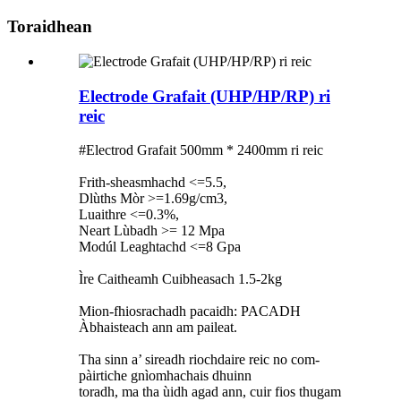
Toraidhean
Electrode Grafait (UHP/HP/RP) ri
reic
#Electrod Grafait 500mm * 2400mm ri reic
Frith-sheasmhachd <=5.5,
Dlùths Mòr >=1.69g/cm3,
Luaithre <=0.3%,
Neart Lùbadh >= 12 Mpa
Modúl Leaghtachd <=8 Gpa
Ìre Caitheamh Cuibheasach 1.5-2kg
Mion-fhiosrachadh pacaidh: PACADH
Àbhaisteach ann am paileat.
Tha sinn a’ sireadh riochdaire reic no com-
pàirtiche gnìomhachais dhuinn
toradh, ma tha ùidh agad ann, cuir fios thugam