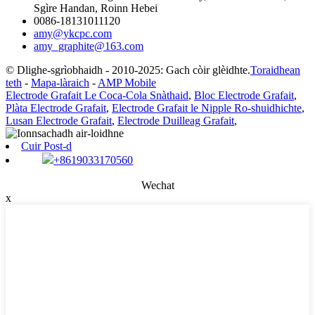
Sgìre Handan, Roinn Hebei
0086-18131011120
amy@ykcpc.com
amy_graphite@163.com
© Dlighe-sgrìobhaidh - 2010-2025: Gach còir glèidhte.
Toraidhean
teth
-
Mapa-làraich
-
AMP Mobile
Electrode Grafait Le Coca-Cola Snàthaid
,
Bloc Electrode Grafait
,
Plàta Electrode Grafait
,
Electrode Grafait le Nipple Ro-shuidhichte
,
Lusan Electrode Grafait
,
Electrode Duilleag Grafait
,
Cuir Post-d
+8619033170560
Wechat
x