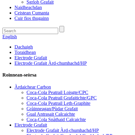
Sgrìob Grafait
Naidheachdan
Ceistean Cumanta
Cuir fios thugainn
English
Dachaigh
Toraidhean
Electrode Grafait
Electrode Grafait Àrd-chumhachd/HP
Roinnean-seòrsa
Àrdaichear Carbon
Coca-Cola Peatrail Loisgte/CPC
Coca-Cola Peatrail Grafaitichte/GPC
Coca-Cola Peatrail Leth-Graphite
Gràinneagan/Pùdar Grafait
Gual Antrasait Calcaichte
Coca-Cola Snàthaid Calcaichte
Electrode Grafait
Electrode Grafait Àrd-chumhachd/HP