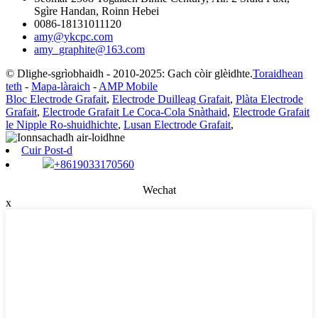
Sgìre Handan, Roinn Hebei
0086-18131011120
amy@ykcpc.com
amy_graphite@163.com
© Dlighe-sgrìobhaidh - 2010-2025: Gach còir glèidhte.
Toraidhean
teth
-
Mapa-làraich
-
AMP Mobile
Bloc Electrode Grafait
,
Electrode Duilleag Grafait
,
Plàta Electrode
Grafait
,
Electrode Grafait Le Coca-Cola Snàthaid
,
Electrode Grafait
le Nipple Ro-shuidhichte
,
Lusan Electrode Grafait
,
Cuir Post-d
+8619033170560
Wechat
x