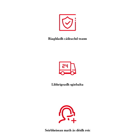
Riaghladh càileachd teann
Lìbhrigeadh sgiobalta
Seirbheisean math às dèidh reic