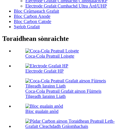
Electrode Grafait Cumhachd Cunbhalach/RP
Electrode Grafait Cumhachd Ultra Àrd/UHP
Bloc Ceàrnagach Grafait
Bloc Carbon Anode
Bloc Carbon Catode
Sgrìob Grafait
Toraidhean sònraichte
Coca-Cola Peatrail Loisgte
Electrode Grafait HP
Coca-Cola Peatrail Grafait airson Fùirneis
Tilgeadh Iarainn Liath
Bloc gualain anòd