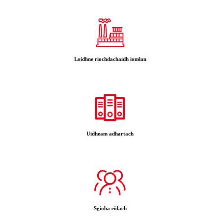
Loidhne riochdachaidh iomlan
Uidheam adhartach
Sgioba eòlach