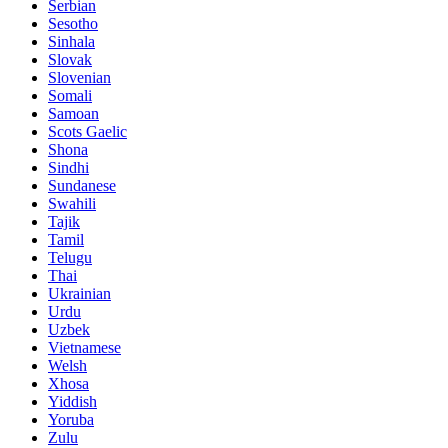
Serbian
Sesotho
Sinhala
Slovak
Slovenian
Somali
Samoan
Scots Gaelic
Shona
Sindhi
Sundanese
Swahili
Tajik
Tamil
Telugu
Thai
Ukrainian
Urdu
Uzbek
Vietnamese
Welsh
Xhosa
Yiddish
Yoruba
Zulu