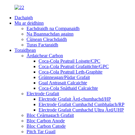
Dachaigh
Mu ar deidhinn
Eachdraidh na Companaidh
Na Buannachdan againn
Cùisean Cleachdaidh
Turas Factaraidh
Toraidhean
Àrdaichear Carbon
Coca-Cola Peatrail Loisgte/CPC
Coca-Cola Peatrail Grafaitichte/GPC
Coca-Cola Peatrail Leth-Graphite
Gràinneagan/Pùdar Grafait
Gual Antrasait Calcaichte
Coca-Cola Snàthaid Calcaichte
Electrode Grafait
Electrode Grafait Àrd-chumhachd/HP
Electrode Grafait Cumhachd Cunbhalach/RP
Electrode Grafait Cumhachd Ultra Àrd/UHP
Bloc Ceàrnagach Grafait
Bloc Carbon Anode
Bloc Carbon Catode
Pitch Tar Guail