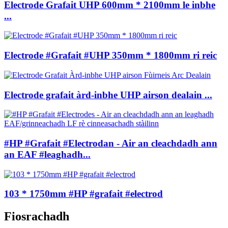
Electrode Grafait UHP 600mm * 2100mm le inbhe
...
Electrode #Grafait #UHP 350mm * 1800mm ri reic
Electrode grafait àrd-inbhe UHP airson dealain ...
#HP #Grafait #Electrodan - Air an cleachdadh ann
an EAF #leaghadh...
103 * 1750mm #HP #grafait #electrod
Fiosrachadh