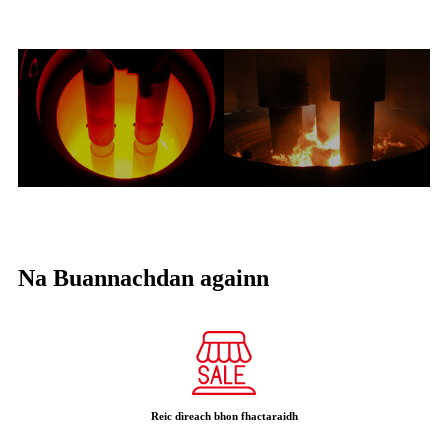
Na Buannachdan againn
Reic dìreach bhon fhactaraidh