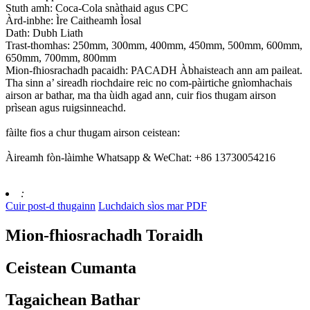
Stuth amh: Coca-Cola snàthaid agus CPC
Àrd-inbhe: Ìre Caitheamh Ìosal
Dath: Dubh Liath
Trast-thomhas: 250mm, 300mm, 400mm, 450mm, 500mm, 600mm,
650mm, 700mm, 800mm
Mion-fhiosrachadh pacaidh: PACADH Àbhaisteach ann am paileat.
Tha sinn a’ sireadh riochdaire reic no com-pàirtiche gnìomhachais
airson ar bathar, ma tha ùidh agad ann, cuir fios thugam airson
prìsean agus ruigsinneachd.
fàilte fios a chur thugam airson ceistean:
Àireamh fòn-làimhe Whatsapp & WeChat: +86 13730054216
:
Cuir post-d thugainn
Luchdaich sìos mar PDF
Mion-fhiosrachadh Toraidh
Ceistean Cumanta
Tagaichean Bathar