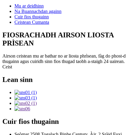
Mu ar deidhinn
Na Buannachdan againn
Cuir fios thugainn
Ceistean Cumanta
FIOSRACHADH AIRSON LIOSTA
PRÌSEAN
Airson ceistean mu ar bathar no ar liosta phrìsean, fàg do phost-d
thugainn agus cuiridh sinn fios thugad taobh a-staigh 24 uairean.
Ceist
Lean sinn
Cuir fios thugainn
Seòmar 2508 Togalach Binhe Century, Àir. 2 Sràid Fuxi,