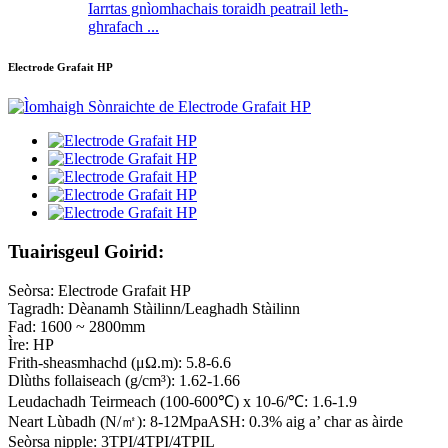
Iarrtas gnìomhachais toraidh peatrail leth-
ghrafach ...
Electrode Grafait HP
Tuairisgeul Goirid:
Seòrsa: Electrode Grafait HP
Tagradh: Dèanamh Stàilinn/Leaghadh Stàilinn
Fad: 1600 ~ 2800mm
Ìre: HP
Frith-sheasmhachd (μΩ.m): 5.8-6.6
Dlùths follaiseach (g/cm³): 1.62-1.66
Leudachadh Teirmeach (100-600℃) x 10-6/℃: 1.6-1.9
Neart Lùbadh (N/㎡): 8-12MpaASH: 0.3% aig a’ char as àirde
Seòrsa nipple: 3TPI/4TPI/4TPIL