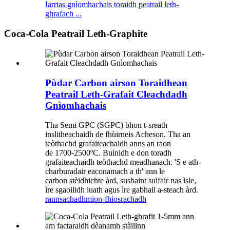
Iarrtas gnìomhachais toraidh peatrail leth-
ghrafach ...
Coca-Cola Peatrail Leth-Graphite
Pùdar Carbon airson Toraidhean
Peatrail Leth-Grafait Cleachdadh
Gnìomhachais
Tha Semi GPC (SGPC) bhon t-sreath
inslitheachaidh de fhùirneis Acheson. Tha an
teòthachd grafaiteachaidh anns an raon
de 1700-2500ºC. Buinidh e don toradh
grafaiteachaidh teòthachd meadhanach. 'S e ath-
charburadair eaconamach a th' ann le
carbon stèidhichte àrd, susbaint sulfair nas ìsle,
ìre sgaoilidh luath agus ìre gabhail a-steach àrd.
rannsachadh
mion-fhiosrachadh