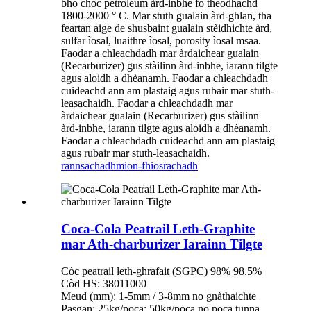
bho chòc petroleum àrd-inbhe fo theodhachd
1800-2000 ° C. Mar stuth gualain àrd-ghlan, tha
feartan aige de shusbaint gualain stèidhichte àrd,
sulfar ìosal, luaithre ìosal, porosity ìosal msaa.
Faodar a chleachdadh mar àrdaichear gualain
(Recarburizer) gus stàilinn àrd-inbhe, iarann ​​​​​​tilgte
agus aloidh a dhèanamh. Faodar a chleachdadh
cuideachd ann am plastaig agus rubair mar stuth-
leasachaidh. Faodar a chleachdadh mar
àrdaichear gualain (Recarburizer) gus stàilinn
àrd-inbhe, iarann ​​​​​​tilgte agus aloidh a dhèanamh.
Faodar a chleachdadh cuideachd ann am plastaig
agus rubair mar stuth-leasachaidh.
rannsachadh
mion-fhiosrachadh
Coca-Cola Peatrail Leth-Graphite
mar Ath-charburizer Iarainn Tilgte
Còc peatrail leth-ghrafait (SGPC) 98% 98.5%
Còd HS: 38011000
Meud (mm): 1-5mm / 3-8mm no gnàthaichte
Pasgan: 25kg/poca; 50kg/poca no poca tunna