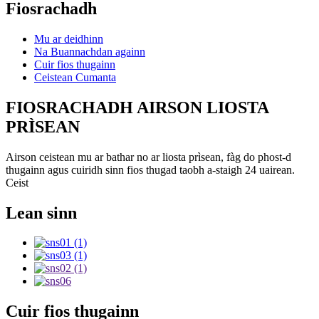
Fiosrachadh
Mu ar deidhinn
Na Buannachdan againn
Cuir fios thugainn
Ceistean Cumanta
FIOSRACHADH AIRSON LIOSTA
PRÌSEAN
Airson ceistean mu ar bathar no ar liosta prìsean, fàg do phost-d
thugainn agus cuiridh sinn fios thugad taobh a-staigh 24 uairean.
Ceist
Lean sinn
Cuir fios thugainn