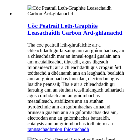
Còc Peatrail Leth-Graphite
Leasachaidh Carbon Àrd-ghlanachd
Tha còc peatrail leth-ghrafaichte air a
chleachdadh gu farsaing ann an gnìomhachas, air
a chleachdadh mar an inneal-togail gualain ann
am meatailteachd, tilgeadh, agus tilgeadh
mionaideach; air a chleachdadh gus crogain àrd-
teòthachd a dhèanamh ann an leaghadh, bealaidh
ann an gnìomhachas innealan, electrodan agus
luaidhe peansail; Tha e air a chleachdadh gu
farsaing ann an stuthan teasfhulangach adhartach
agus còmhdach ann an gnìomhachas
meatailteach, stabilizers ann an stuthan
pyrotechnic ann an gnìomhachas armachd,
bruisean gualain ann an gnìomhachas dealain,
electrodan ann an gnìomhachas bataraidh,
catalysts ann an gnìomhachas todhair, msaa.
rannsachadh
mion-fhiosrachadh