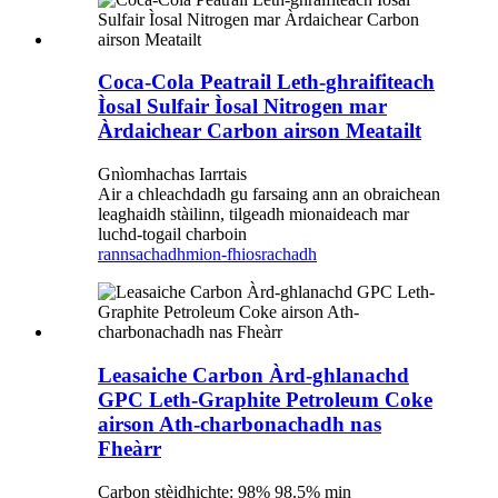
Coca-Cola Peatrail Leth-ghraifiteach
Ìosal Sulfair Ìosal Nitrogen mar
Àrdaichear Carbon airson Meatailt
Gnìomhachas Iarrtais
Air a chleachdadh gu farsaing ann an obraichean
leaghaidh stàilinn, tilgeadh mionaideach mar
luchd-togail charboin
rannsachadh
mion-fhiosrachadh
Leasaiche Carbon Àrd-ghlanachd
GPC Leth-Graphite Petroleum Coke
airson Ath-charbonachadh nas
Fheàrr
Carbon stèidhichte: 98% 98.5% min