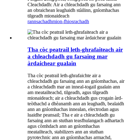
Cleachdadh: Air a chleachdadh gu farsaing ann
an obraichean leaghaidh stàilinn, gnìomhachas
tilgeadh mionaideach
rannsachadh
mion-fhiosrachadh
Tha còc peatrail leth-ghrafaiteach air
a chleachdadh gu farsaing mar
àrdaichear gualain
Tha còc peatrail leth-ghrafaichte air a
chleachdadh gu farsaing ann an gnìomhachas, air
a chleachdadh mar an inneal-togail gualain ann
am meatailteachd, tilgeadh, agus tilgeadh
mionaideach; air a chleachdadh gus crogain àrd-
teòthachd a dhèanamh ann an leaghadh, bealaidh
ann an gnìomhachas innealan, electrodan agus
luaidhe peansail; Tha e air a chleachdadh gu
farsaing ann an stuthan teasfhulangach adhartach
agus còmhdach ann an gnìomhachas
meatailteach, stabilizers ann an stuthan
pyrotechnic ann an gnìomhachas armachd,