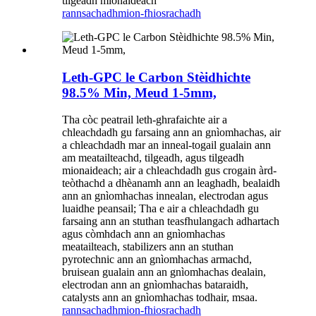
tilgeadh mionaideach
rannsachadh
mion-fhiosrachadh
Leth-GPC le Carbon Stèidhichte
98.5% Min, Meud 1-5mm,
Tha còc peatrail leth-ghrafaichte air a
chleachdadh gu farsaing ann an gnìomhachas, air
a chleachdadh mar an inneal-togail gualain ann
am meatailteachd, tilgeadh, agus tilgeadh
mionaideach; air a chleachdadh gus crogain àrd-
teòthachd a dhèanamh ann an leaghadh, bealaidh
ann an gnìomhachas innealan, electrodan agus
luaidhe peansail; Tha e air a chleachdadh gu
farsaing ann an stuthan teasfhulangach adhartach
agus còmhdach ann an gnìomhachas
meatailteach, stabilizers ann an stuthan
pyrotechnic ann an gnìomhachas armachd,
bruisean gualain ann an gnìomhachas dealain,
electrodan ann an gnìomhachas bataraidh,
catalysts ann an gnìomhachas todhair, msaa.
rannsachadh
mion-fhiosrachadh