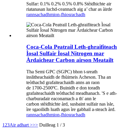
Sulfar: 0.1% 0.2% 0.5% 0.8% Stèidhichte air
riatanasan luchd-ceannach aig a’ char as àirde
rannsachadh
mion-fhiosrachadh
Coca-Cola Peatrail Leth-ghraifiteach
Ìosal Sulfair Ìosal Nitrogen mar
Àrdaichear Carbon airson Meatailt
Tha Semi GPC (SGPC) bhon t-sreath
inslitheachaidh de fhùirneis Acheson. Tha an
teòthachd grafaiteachaidh anns an raon
de 1700-2500ºC. Buinidh e don toradh
grafaiteachaidh teòthachd meadhanach. 'S e ath-
charburadair eaconamach a th' ann le
carbon stèidhichte àrd, susbaint sulfair nas ìsle,
ìre sgaoilidh luath agus ìre gabhail a-steach àrd.
rannsachadh
mion-fhiosrachadh
1
2
3
Air adhart >
>>
Duilleag 1 / 3