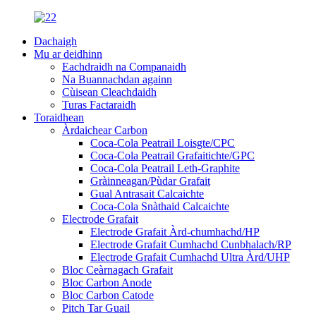
Dachaigh
Mu ar deidhinn
Eachdraidh na Companaidh
Na Buannachdan againn
Cùisean Cleachdaidh
Turas Factaraidh
Toraidhean
Àrdaichear Carbon
Coca-Cola Peatrail Loisgte/CPC
Coca-Cola Peatrail Grafaitichte/GPC
Coca-Cola Peatrail Leth-Graphite
Gràinneagan/Pùdar Grafait
Gual Antrasait Calcaichte
Coca-Cola Snàthaid Calcaichte
Electrode Grafait
Electrode Grafait Àrd-chumhachd/HP
Electrode Grafait Cumhachd Cunbhalach/RP
Electrode Grafait Cumhachd Ultra Àrd/UHP
Bloc Ceàrnagach Grafait
Bloc Carbon Anode
Bloc Carbon Catode
Pitch Tar Guail