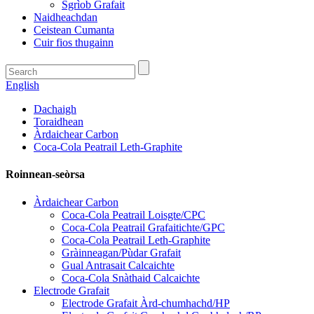
Sgrìob Grafait
Naidheachdan
Ceistean Cumanta
Cuir fios thugainn
English
Dachaigh
Toraidhean
Àrdaichear Carbon
Coca-Cola Peatrail Leth-Graphite
Roinnean-seòrsa
Àrdaichear Carbon
Coca-Cola Peatrail Loisgte/CPC
Coca-Cola Peatrail Grafaitichte/GPC
Coca-Cola Peatrail Leth-Graphite
Gràinneagan/Pùdar Grafait
Gual Antrasait Calcaichte
Coca-Cola Snàthaid Calcaichte
Electrode Grafait
Electrode Grafait Àrd-chumhachd/HP