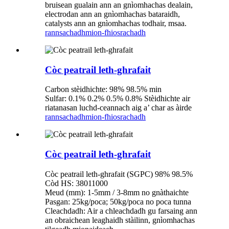
bruisean gualain ann an gnìomhachas dealain,
electrodan ann an gnìomhachas bataraidh,
catalysts ann an gnìomhachas todhair, msaa.
rannsachadh
mion-fhiosrachadh
Còc peatrail leth-ghrafait
Carbon stèidhichte: 98% 98.5% min
Sulfar: 0.1% 0.2% 0.5% 0.8% Stèidhichte air
riatanasan luchd-ceannach aig a’ char as àirde
rannsachadh
mion-fhiosrachadh
Còc peatrail leth-ghrafait
Còc peatrail leth-ghrafait (SGPC) 98% 98.5%
Còd HS: 38011000
Meud (mm): 1-5mm / 3-8mm no gnàthaichte
Pasgan: 25kg/poca; 50kg/poca no poca tunna
Cleachdadh: Air a chleachdadh gu farsaing ann
an obraichean leaghaidh stàilinn, gnìomhachas