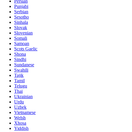
Persian
Punjabi
Serbian
Sesotho
Sinhala
Slovak
Slovenian
Somali
Samoan
Scots Gaelic
Shona
Sindhi
Sundanese
Swahili
Tajik
Tamil
Telugu
Thai
Ukrainian
Urdu
Uzbek
Vietnamese
Welsh
Xhosa
Yiddish