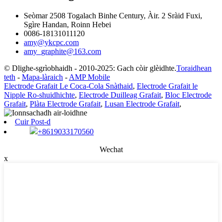
Seòmar 2508 Togalach Binhe Century, Àir. 2 Sràid Fuxi,
Sgìre Handan, Roinn Hebei
0086-18131011120
amy@ykcpc.com
amy_graphite@163.com
© Dlighe-sgrìobhaidh - 2010-2025: Gach còir glèidhte.
Toraidhean
teth
-
Mapa-làraich
-
AMP Mobile
Electrode Grafait Le Coca-Cola Snàthaid
,
Electrode Grafait le
Nipple Ro-shuidhichte
,
Electrode Duilleag Grafait
,
Bloc Electrode
Grafait
,
Plàta Electrode Grafait
,
Lusan Electrode Grafait
,
Cuir Post-d
+8619033170560
Wechat
x