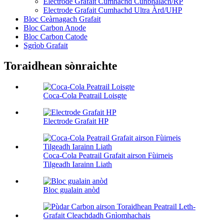
Electrode Grafait Cumhachd Cunbhalach/RP
Electrode Grafait Cumhachd Ultra Àrd/UHP
Bloc Ceàrnagach Grafait
Bloc Carbon Anode
Bloc Carbon Catode
Sgrìob Grafait
Toraidhean sònraichte
Coca-Cola Peatrail Loisgte
Electrode Grafait HP
Coca-Cola Peatrail Grafait airson Fùirneis
Tilgeadh Iarainn Liath
Bloc gualain anòd