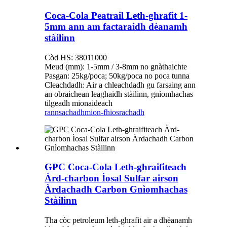
Coca-Cola Peatrail Leth-ghrafit 1-
5mm ann am factaraidh dèanamh
stàilinn
Còd HS: 38011000
Meud (mm): 1-5mm / 3-8mm no gnàthaichte
Pasgan: 25kg/poca; 50kg/poca no poca tunna
Cleachdadh: Air a chleachdadh gu farsaing ann
an obraichean leaghaidh stàilinn, gnìomhachas
tilgeadh mionaideach
rannsachadh
mion-fhiosrachadh
GPC Coca-Cola Leth-ghraifiteach
Àrd-charbon Ìosal Sulfar airson
Àrdachadh Carbon Gnìomhachas
Stàilinn
Tha còc petroleum leth-ghrafit air a dhèanamh