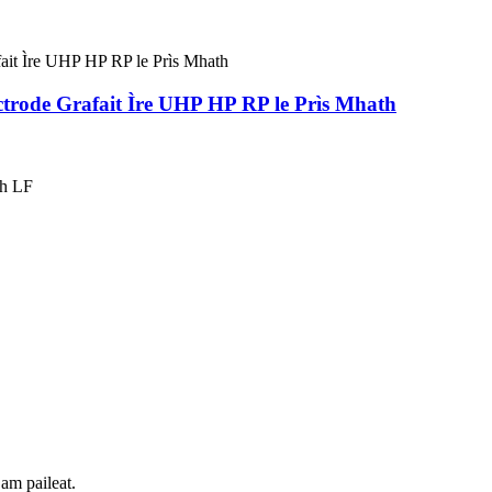
ctrode Grafait Ìre UHP HP RP le Prìs Mhath
dh LF
m paileat.