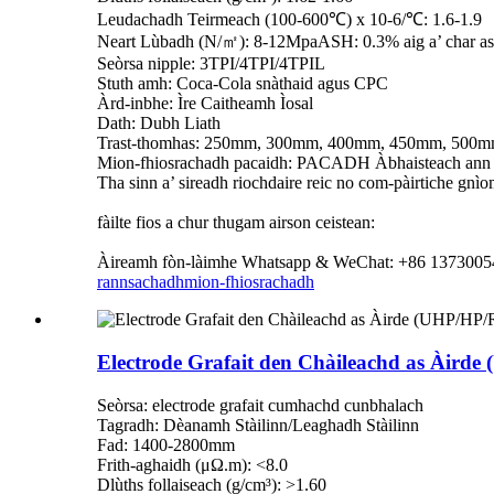
Leudachadh Teirmeach (100-600℃) x 10-6/℃: 1.6-1.9
Neart Lùbadh (N/㎡): 8-12MpaASH: 0.3% aig a’ char as
Seòrsa nipple: 3TPI/4TPI/4TPIL
Stuth amh: Coca-Cola snàthaid agus CPC
Àrd-inbhe: Ìre Caitheamh Ìosal
Dath: Dubh Liath
Trast-thomhas: 250mm, 300mm, 400mm, 450mm, 500
Mion-fhiosrachadh pacaidh: PACADH Àbhaisteach ann a
Tha sinn a’ sireadh riochdaire reic no com-pàirtiche gnìo
fàilte fios a chur thugam airson ceistean:
Àireamh fòn-làimhe Whatsapp & WeChat: +86 137300
rannsachadh
mion-fhiosrachadh
Electrode Grafait den Chàileachd as Àirde
Seòrsa: electrode grafait cumhachd cunbhalach
Tagradh: Dèanamh Stàilinn/Leaghadh Stàilinn
Fad: 1400-2800mm
Frith-aghaidh (μΩ.m): <8.0
Dlùths follaiseach (g/cm³): >1.60