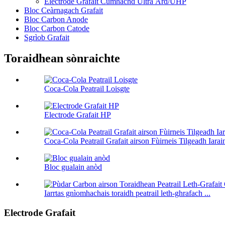
Electrode Grafait Cumhachd Ultra Àrd/UHP
Bloc Ceàrnagach Grafait
Bloc Carbon Anode
Bloc Carbon Catode
Sgrìob Grafait
Toraidhean sònraichte
Coca-Cola Peatrail Loisgte
Electrode Grafait HP
Coca-Cola Peatrail Grafait airson Fùirneis Tilgeadh Iarai
Bloc gualain anòd
Iarrtas gnìomhachais toraidh peatrail leth-ghrafach ...
Electrode Grafait