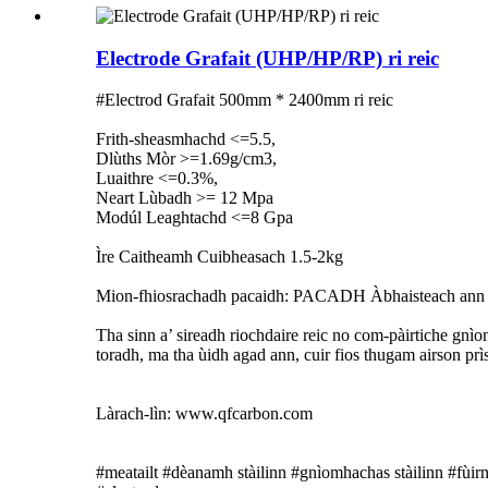
Electrode Grafait (UHP/HP/RP) ri reic
#Electrod Grafait 500mm * 2400mm ri reic
Frith-sheasmhachd <=5.5,
Dlùths Mòr >=1.69g/cm3,
Luaithre <=0.3%,
Neart Lùbadh >= 12 Mpa
Modúl Leaghtachd <=8 Gpa
Ìre Caitheamh Cuibheasach 1.5-2kg
Mion-fhiosrachadh pacaidh: PACADH Àbhaisteach ann a
Tha sinn a’ sireadh riochdaire reic no com-pàirtiche gnì
toradh, ma tha ùidh agad ann, cuir fios thugam airson pr
Làrach-lìn: www.qfcarbon.com
#meatailt #dèanamh stàilinn #gnìomhachas stàilinn #fùir