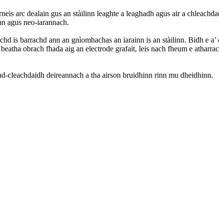
neis arc dealain gus an stàilinn leaghte a leaghadh agus air a chleachd
n agus neo-iarannach.
chd is barrachd ann an gnìomhachas an iarainn is an stàilinn. Bidh e a
eatha obrach fhada aig an electrode grafait, leis nach fheum e atharra
chd-cleachdaidh deireannach a tha airson bruidhinn rinn mu dheidhinn.