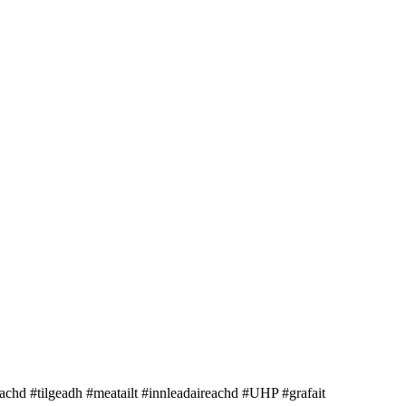
rachd #tilgeadh #meatailt #innleadaireachd #UHP #grafait