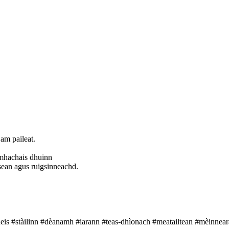
m paileat.
omhachais dhuinn
ìsean agus ruigsinneachd.
neis #stàilinn #dèanamh #iarann ​​#teas-dhìonach #meatailtean #mèinnea