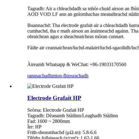
Tagradh: Air a chleachdadh sa mhòr-chuid airson an fhùir
AOD VOD LF ann an gnìomhachas meatailteachd stàilin
Buannachd: Tha electrode grafait air a chleachdadh barra
cumhachd, tha e math airson an àrainneachd againn. Tha b
obraichean agus a sheachnaicheas mòran cunnart.
Fàilte air ceannaichean/luchd-malairt/luchd-sgaoilidh/lu
Àireamh Whatsapp & WeChat: +86-19033170560
rannsachadh
mion-fhiosrachadh
Electrode Grafait HP
Seòrsa: Electrode Grafait HP
Tagradh: Dèanamh Stàilinn/Leaghadh Stàilinn
Fad: 1600 ~ 2800mm
Ìre: HP
Frith-sheasmhachd (μΩ.m): 5.8-6.6
Dlùths follaiseach (g/cm³): 1.62-1.66