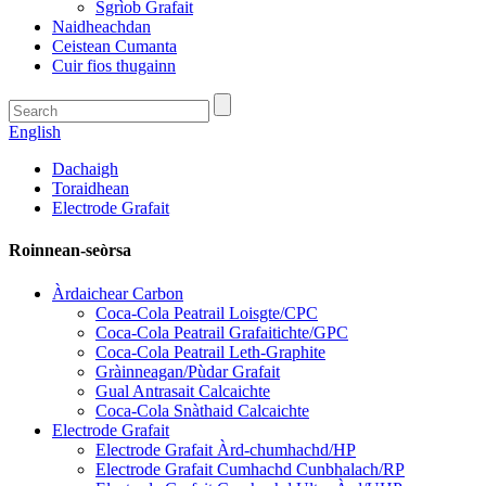
Sgrìob Grafait
Naidheachdan
Ceistean Cumanta
Cuir fios thugainn
English
Dachaigh
Toraidhean
Electrode Grafait
Roinnean-seòrsa
Àrdaichear Carbon
Coca-Cola Peatrail Loisgte/CPC
Coca-Cola Peatrail Grafaitichte/GPC
Coca-Cola Peatrail Leth-Graphite
Gràinneagan/Pùdar Grafait
Gual Antrasait Calcaichte
Coca-Cola Snàthaid Calcaichte
Electrode Grafait
Electrode Grafait Àrd-chumhachd/HP
Electrode Grafait Cumhachd Cunbhalach/RP