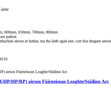
 àirde
mm, 600mm, 650mm, 700mm, 800mm
m paileat.
mhachais airson ar bathar, ma tha ùidh agad ann, cuir fios thugam airso
54216
 (UHP/HP/RP) airson Fùirneisean Leaghte/Stàilinn Arc