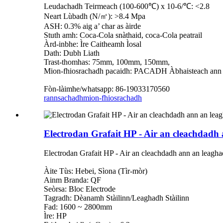
Leudachadh Teirmeach (100-600℃) x 10-6/℃: <2.8
Neart Lùbadh (N/㎡): >8.4 Mpa
ASH: 0.3% aig a’ char as àirde
Stuth amh: Coca-Cola snàthaid, coca-Cola peatrail
Àrd-inbhe: Ìre Caitheamh Ìosal
Dath: Dubh Liath
Trast-thomhas: 75mm, 100mm, 150mm,
Mion-fhiosrachadh pacaidh: PACADH Àbhaisteach ann am 
Fòn-làimhe/whatsapp: 86-19033170560
rannsachadh
mion-fhiosrachadh
Electrodan Grafait HP - Air an cleachdadh
Electrodan Grafait HP - Air an cleachdadh ann an leagh
Àite Tùs: Hebei, Sìona (Tìr-mòr)
Ainm Branda: QF
Seòrsa: Bloc Electrode
Tagradh: Dèanamh Stàilinn/Leaghadh Stàilinn
Fad: 1600 ~ 2800mm
Ìre: HP