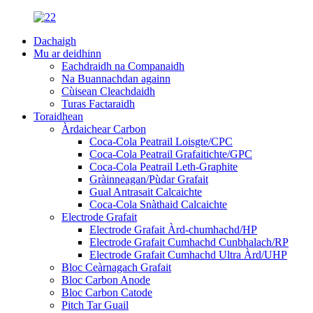
Dachaigh
Mu ar deidhinn
Eachdraidh na Companaidh
Na Buannachdan againn
Cùisean Cleachdaidh
Turas Factaraidh
Toraidhean
Àrdaichear Carbon
Coca-Cola Peatrail Loisgte/CPC
Coca-Cola Peatrail Grafaitichte/GPC
Coca-Cola Peatrail Leth-Graphite
Gràinneagan/Pùdar Grafait
Gual Antrasait Calcaichte
Coca-Cola Snàthaid Calcaichte
Electrode Grafait
Electrode Grafait Àrd-chumhachd/HP
Electrode Grafait Cumhachd Cunbhalach/RP
Electrode Grafait Cumhachd Ultra Àrd/UHP
Bloc Ceàrnagach Grafait
Bloc Carbon Anode
Bloc Carbon Catode
Pitch Tar Guail