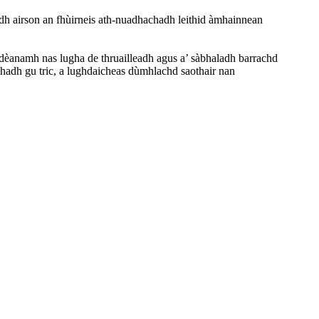
adh airson an fhùirneis ath-nuadhachadh leithid àmhainnean
’ dèanamh nas lugha de thruailleadh agus a’ sàbhaladh barrachd
chadh gu tric, a lughdaicheas dùmhlachd saothair nan