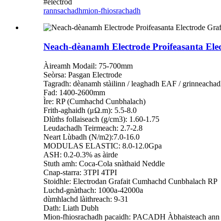
#electrod
rannsachadh
mion-fhiosrachadh
Neach-dèanamh Electrode Proifeasanta Ele
Àireamh Modail: 75-700mm
Seòrsa: Pasgan Electrode
Tagradh: dèanamh stàilinn / leaghadh EAF / grinneacha
Fad: 1400-2600mm
Ìre: RP (Cumhachd Cunbhalach)
Frith-aghaidh (μΩ.m): 5.5-8.0
Dlùths follaiseach (g/cm3): 1.60-1.75
Leudachadh Teirmeach: 2.7-2.8
Neart Lùbadh (N/m2):7.0-16.0
MODULAS ELASTIC: 8.0-12.0Gpa
ASH: 0.2-0.3% as àirde
Stuth amh: Coca-Cola snàthaid Neddle
Cnap-starra: 3TPI 4TPI
Stoidhle: Electrodan Grafait Cumhachd Cunbhalach RP
Luchd-gnàthach: 1000a-42000a
dùmhlachd làithreach: 9-31
Dath: Liath Dubh
Mion-fhiosrachadh pacaidh: PACADH Àbhaisteach ann a