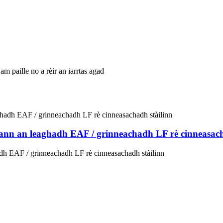
paille no a rèir an iarrtas agad
 ann an leaghadh EAF / grinneachadh LF rè cinneasach
adh EAF / grinneachadh LF rè cinneasachadh stàilinn