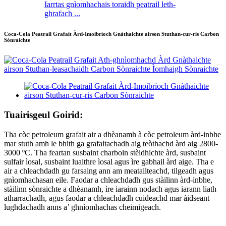
Iarrtas gnìomhachais toraidh peatrail leth-
ghrafach ...
Coca-Cola Peatrail Grafait Àrd-Imoibríoch Gnàthaichte airson Stuthan-cur-ris Carbon
Sònraichte
Tuairisgeul Goirid:
Tha còc petroleum grafait air a dhèanamh à còc petroleum àrd-inbhe
mar stuth amh le bhith ga grafaitachadh aig teòthachd àrd aig 2800-
3000 ºC. Tha feartan susbaint charboin stèidhichte àrd, susbaint
sulfair ìosal, susbaint luaithre ìosal agus ìre gabhail àrd aige. Tha e
air a chleachdadh gu farsaing ann am meatailteachd, tilgeadh agus
gnìomhachasan eile. Faodar a chleachdadh gus stàilinn àrd-inbhe,
stàilinn sònraichte a dhèanamh, ìre iarainn nodach agus iarann ​​liath
atharrachadh, agus faodar a chleachdadh cuideachd mar àidseant
lughdachadh anns a’ ghnìomhachas cheimigeach.