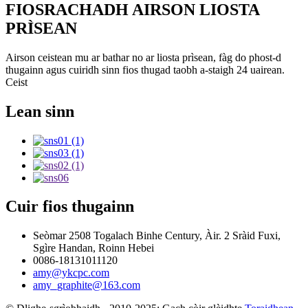
FIOSRACHADH AIRSON LIOSTA
PRÌSEAN
Airson ceistean mu ar bathar no ar liosta prìsean, fàg do phost-d
thugainn agus cuiridh sinn fios thugad taobh a-staigh 24 uairean.
Ceist
Lean sinn
Cuir fios thugainn
Seòmar 2508 Togalach Binhe Century, Àir. 2 Sràid Fuxi,
Sgìre Handan, Roinn Hebei
0086-18131011120
amy@ykcpc.com
amy_graphite@163.com