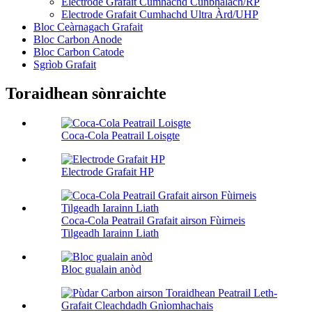
Electrode Grafait Cumhachd Cunbhalach/RP
Electrode Grafait Cumhachd Ultra Àrd/UHP
Bloc Ceàrnagach Grafait
Bloc Carbon Anode
Bloc Carbon Catode
Sgrìob Grafait
Toraidhean sònraichte
Coca-Cola Peatrail Loisgte
Electrode Grafait HP
Coca-Cola Peatrail Grafait airson Fùirneis
Tilgeadh Iarainn Liath
Bloc gualain anòd