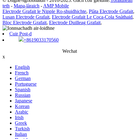
© Dlighe-sgrìobhaidh - 2010-2025: Gach còir glèidhte.
Toraidhean
teth
-
Mapa-làraich
-
AMP Mobile
Electrode Grafait le Nipple Ro-shuidhichte
,
Plàta Electrode Grafait
,
Lusan Electrode Grafait
,
Electrode Grafait Le Coca-Cola Snàthaid
,
Bloc Electrode Grafait
,
Electrode Duilleag Grafait
,
Cuir Post-d
+8619033170560
Wechat
x
English
French
German
Portuguese
Spanish
Russian
Japanese
Korean
Arabic
Irish
Greek
Turkish
Italian