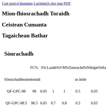
Cuir post-d thugainn
Luchdaich sìos mar PDF
Mion-fhiosrachadh Toraidh
Ceistean Cumanta
Tagaichean Bathar
Sònrachadh
FC%
S%
Luaith%
VM%
Taiseachd%
Nìtrigin%
Ha
Sònrachaidhean
mionaid
as àirde
QF-GPC-98
98
0.05
1
1
0.5
0.03
QF-GPC-98.5
98.5
0.05
0.7
0.8
0.5
0.03