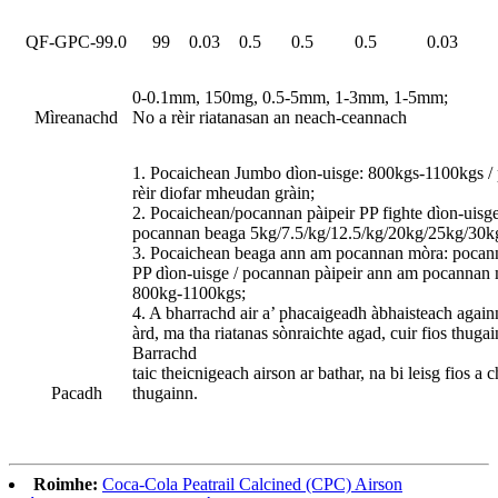
QF-GPC-99.0
99
0.03
0.5
0.5
0.5
0.03
0-0.1mm, 150mg, 0.5-5mm, 1-3mm, 1-5mm;
Mìreanachd
No a rèir riatanasan an neach-ceannach
1. Pocaichean Jumbo dìon-uisge: 800kgs-1100kgs / 
rèir diofar mheudan gràin;
2. Pocaichean/pocannan pàipeir PP fighte dìon-uisge
pocannan beaga 5kg/7.5/kg/12.5/kg/20kg/25kg/30k
3. Pocaichean beaga ann am pocannan mòra: pocann
PP dìon-uisge / pocannan pàipeir ann am pocannan
800kg-1100kgs;
4. A bharrachd air a’ phacaigeadh àbhaisteach again
àrd, ma tha riatanas sònraichte agad, cuir fios thugai
Barrachd
taic theicnigeach airson ar bathar, na bi leisg fios a c
Pacadh
thugainn.
Roimhe:
Coca-Cola Peatrail Calcined (CPC) Airson