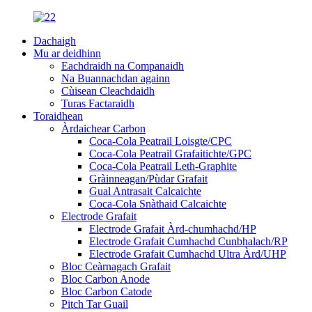
Dachaigh
Mu ar deidhinn
Eachdraidh na Companaidh
Na Buannachdan againn
Cùisean Cleachdaidh
Turas Factaraidh
Toraidhean
Àrdaichear Carbon
Coca-Cola Peatrail Loisgte/CPC
Coca-Cola Peatrail Grafaitichte/GPC
Coca-Cola Peatrail Leth-Graphite
Gràinneagan/Pùdar Grafait
Gual Antrasait Calcaichte
Coca-Cola Snàthaid Calcaichte
Electrode Grafait
Electrode Grafait Àrd-chumhachd/HP
Electrode Grafait Cumhachd Cunbhalach/RP
Electrode Grafait Cumhachd Ultra Àrd/UHP
Bloc Ceàrnagach Grafait
Bloc Carbon Anode
Bloc Carbon Catode
Pitch Tar Guail