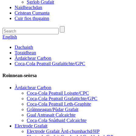
Sgrìob Grafait
Naidheachdan
Ceistean Cumanta
Cuir fios thugainn
English
Dachaigh
Toraidhean
Àrdaichear Carbon
Coca-Cola Peatrail Grafaitichte/GPC
Roinnean-seòrsa
Àrdaichear Carbon
Coca-Cola Peatrail Loisgte/CPC
Coca-Cola Peatrail Grafaitichte/GPC
Coca-Cola Peatrail Leth-Graphite
Gràinneagan/Pùdar Grafait
Gual Antrasait Calcaichte
Coca-Cola Snàthaid Calcaichte
Electrode Grafait
Electrode Grafait Àrd-chumhachd/HP