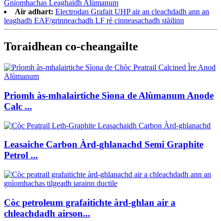
Gnìomhachas Leaghaidh Alùmanum
Air adhart:
Electrodan Grafait UHP air an cleachdadh ann an
leaghadh EAF/grinneachadh LF rè cinneasachadh stàilinn
Toraidhean co-cheangailte
Prìomh às-mhalairtiche Sìona de Alùmanum Anode
Calc ...
Leasaiche Carbon Àrd-ghlanachd Semi Graphite
Petrol ...
Còc petroleum grafaitichte àrd-ghlan air a
chleachdadh airson...