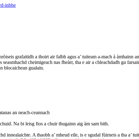
ròiseis grafaitidh a thoirt air falbh agus a’ tuiteam a-mach à àmhainn an
us seasmhachd cheimigeach nas fheàrr, tha e air a chleachdadh gu farsai
n blocaichean gualain.
iatanas an neach-ceannach
uid. Na bi leisg fios a chuir thugainn aig àm sam bith.
 innealaichte. A thaobh a’ mheud eile, is e sgudal fùirneis a tha a’ t