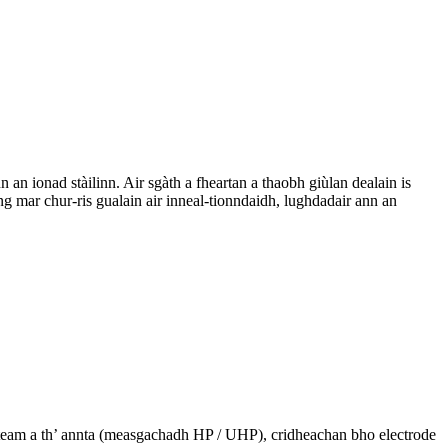
n an ionad stàilinn. Air sgàth a fheartan a thaobh giùlan dealain is
ng mar chur-ris gualain air inneal-tionndaidh, lughdadair ann an
uiteam a th’ annta (measgachadh HP / UHP), cridheachan bho electrode