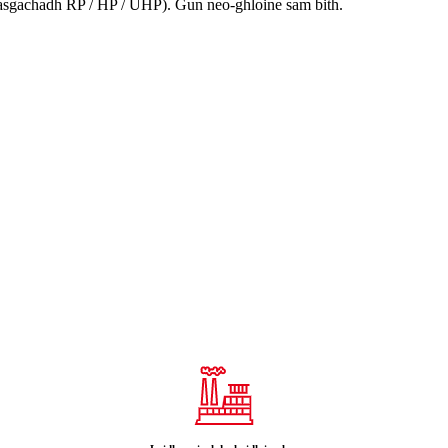
(measgachadh RP / HP / UHP). Gun neo-ghloine sam bith.