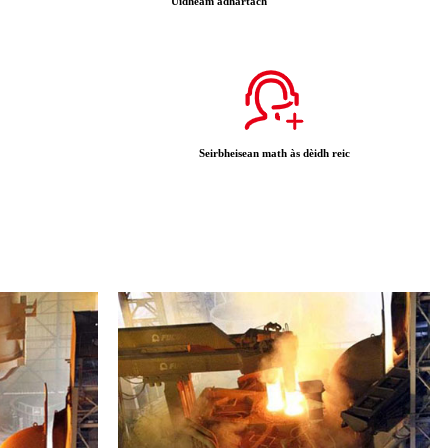
Uidheam adhartach
Seirbheisean math às dèidh reic