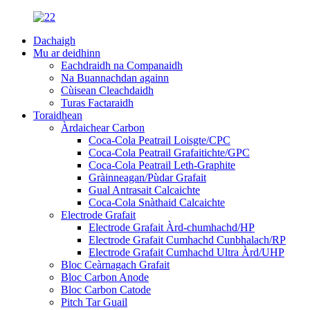
Dachaigh
Mu ar deidhinn
Eachdraidh na Companaidh
Na Buannachdan againn
Cùisean Cleachdaidh
Turas Factaraidh
Toraidhean
Àrdaichear Carbon
Coca-Cola Peatrail Loisgte/CPC
Coca-Cola Peatrail Grafaitichte/GPC
Coca-Cola Peatrail Leth-Graphite
Gràinneagan/Pùdar Grafait
Gual Antrasait Calcaichte
Coca-Cola Snàthaid Calcaichte
Electrode Grafait
Electrode Grafait Àrd-chumhachd/HP
Electrode Grafait Cumhachd Cunbhalach/RP
Electrode Grafait Cumhachd Ultra Àrd/UHP
Bloc Ceàrnagach Grafait
Bloc Carbon Anode
Bloc Carbon Catode
Pitch Tar Guail