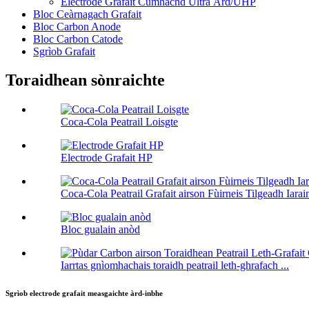
Electrode Grafait Cumhachd Ultra Àrd/UHP
Bloc Ceàrnagach Grafait
Bloc Carbon Anode
Bloc Carbon Catode
Sgrìob Grafait
Toraidhean sònraichte
Coca-Cola Peatrail Loisgte
Electrode Grafait HP
Coca-Cola Peatrail Grafait airson Fùirneis Tilgeadh Iarai
Bloc gualain anòd
Iarrtas gnìomhachais toraidh peatrail leth-ghrafach ...
Sgrìob electrode grafait measgaichte àrd-inbhe