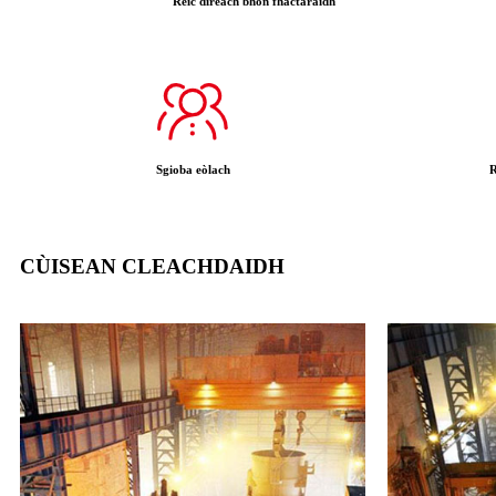
Reic dìreach bhon fhactaraidh
Sgioba eòlach
R
CÙISEAN CLEACHDAIDH