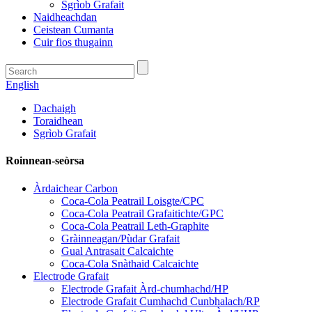
Sgrìob Grafait
Naidheachdan
Ceistean Cumanta
Cuir fios thugainn
English
Dachaigh
Toraidhean
Sgrìob Grafait
Roinnean-seòrsa
Àrdaichear Carbon
Coca-Cola Peatrail Loisgte/CPC
Coca-Cola Peatrail Grafaitichte/GPC
Coca-Cola Peatrail Leth-Graphite
Gràinneagan/Pùdar Grafait
Gual Antrasait Calcaichte
Coca-Cola Snàthaid Calcaichte
Electrode Grafait
Electrode Grafait Àrd-chumhachd/HP
Electrode Grafait Cumhachd Cunbhalach/RP