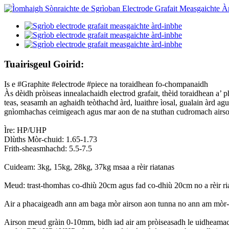
Tuairisgeul Goirid:
Is e #Graphite #electrode #piece na toraidhean fo-chompanaidh
Às dèidh pròiseas innealachaidh electrod grafait, thèid toraidhean a’ ph
teas, seasamh an aghaidh teòthachd àrd, luaithre ìosal, gualain àrd ag
gnìomhachas ceimigeach agus mar aon de na stuthan cudromach airso
Ìre: HP/UHP
Dlùths Mòr-chuid: 1.65-1.73
Frith-sheasmhachd: 5.5-7.5
Cuideam: 3kg, 15kg, 28kg, 37kg msaa a rèir riatanas
Meud: trast-thomhas co-dhiù 20cm agus fad co-dhiù 20cm no a rèir r
Air a phacaigeadh ann am baga mòr airson aon tunna no ann am mòr-ch
Airson meud gràin 0-10mm, bidh iad air am pròiseasadh le uidheamachd