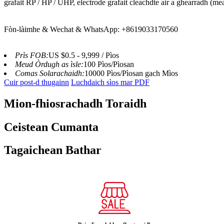
grafait RP / HP / UHP, electrode grafait cleachdte air a ghearradh 
Fòn-làimhe & Wechat & WhatsApp: +8619033170560
Prìs FOB:
US $0.5 - 9,999 / Pìos
Meud Òrdugh as ìsle:
100 Pìos/Pìosan
Comas Solarachaidh:
10000 Pìos/Pìosan gach Mìos
Cuir post-d thugainn
Luchdaich sìos mar PDF
Mion-fhiosrachadh Toraidh
Ceistean Cumanta
Tagaichean Bathar